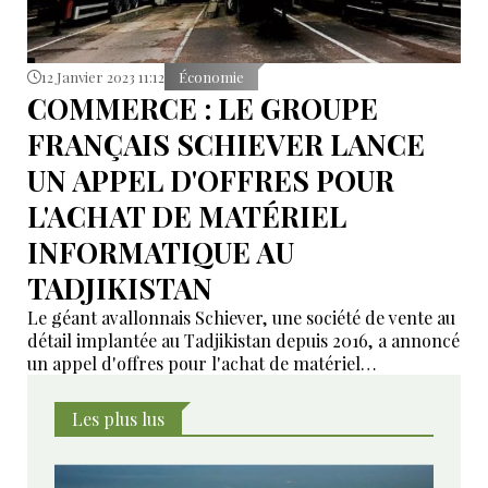
12 Janvier 2023 11:12
Économie
COMMERCE : LE GROUPE
FRANÇAIS SCHIEVER LANCE
UN APPEL D'OFFRES POUR
L'ACHAT DE MATÉRIEL
INFORMATIQUE AU
TADJIKISTAN
Le géant avallonnais Schiever, une société de vente au
détail implantée au Tadjikistan depuis 2016, a annoncé
un appel d'offres pour l'achat de matériel
informatique, notamment des souris, des claviers, des
disques durs, etc.
Les plus lus