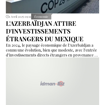
1 Avril 2025 09:11
Économie
L'AZERBAÏDJAN ATTIRE
D'INVESTISSEMENTS
ÉTRANGERS DU MEXIQUE
En 2024, le paysage économique de l'Azerbaïdjan a
connu une évolution, bien que modeste, avec l'entrée
d'investissements directs étrangers en provenance du
Mexique. Pour la première fois, le Mexique a contribué
à hauteur de 5,2 millions de dollars à l'économie
azerbaïdjanaise, marquant ainsi une étape importante
dans les relations entre les deux nations.