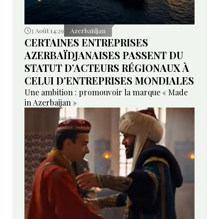
3 Août 14:29
Azerbaïdjan
CERTAINES ENTREPRISES
AZERBAÏDJANAISES PASSENT DU
STATUT D’ACTEURS RÉGIONAUX À
CELUI D’ENTREPRISES MONDIALES
Une ambition : promouvoir la marque « Made
in Azerbaijan »