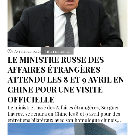
8 Avril 2024 02:25
International
LE MINISTRE RUSSE DES
AFFAIRES ÉTRANGÈRES
ATTENDU LES 8 ET 9 AVRIL EN
CHINE POUR UNE VISITE
OFFICIELLE
Le ministre russe des Affaires étrangères, Sergueï
Lavrov, se rendra en Chine les 8 et 9 avril pour des
entretiens bilatéraux avec son homologue chinois,
Wang Yi, a annoncé la diplomatie russe.