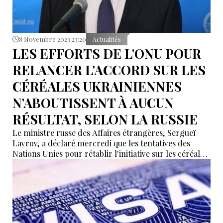
8 Novembre 2023 23:20
Actualités
LES EFFORTS DE L'ONU POUR
RELANCER L'ACCORD SUR LES
CÉRÉALES UKRAINIENNES
N'ABOUTISSENT À AUCUN
RÉSULTAT, SELON LA RUSSIE
Le ministre russe des Affaires étrangères, Sergueï
Lavrov, a déclaré mercredi que les tentatives des
Nations Unies pour rétablir l'initiative sur les céréales
de la mer Noire n'avaient toujours pas abouti.