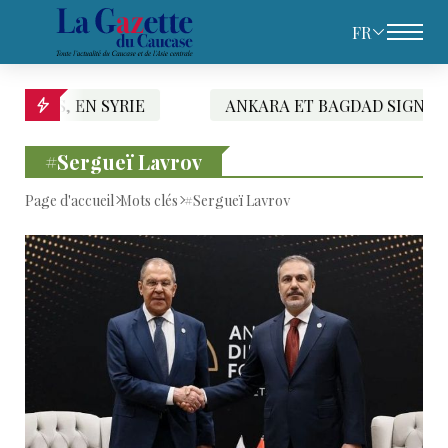
FR
A ET BAGDAD SIGNENT UN ACCORD D’UN AN SUR LE TRA
#Sergueï Lavrov
Page d'accueil
Mots clés
#Sergueï Lavrov