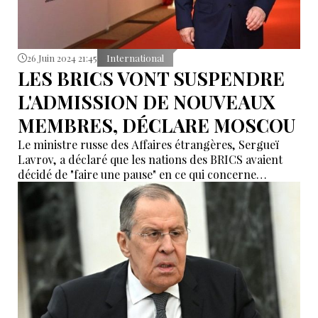
26 Juin 2024 21:45
International
LES BRICS VONT SUSPENDRE
L'ADMISSION DE NOUVEAUX
MEMBRES, DÉCLARE MOSCOU
Le ministre russe des Affaires étrangères, Sergueï
Lavrov, a déclaré que les nations des BRICS avaient
décidé de "faire une pause" en ce qui concerne
l'admission de nouveaux membres.