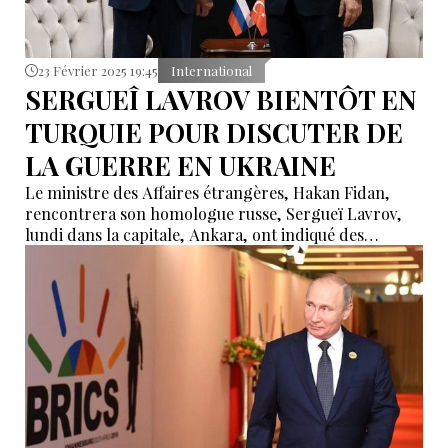
23 Février 2025 19:45
International
SERGUEÎ LAVROV BIENTÔT EN
TURQUIE POUR DISCUTER DE
LA GUERRE EN UKRAINE
Le ministre des Affaires étrangères, Hakan Fidan,
rencontrera son homologue russe, Sergueï Lavrov,
lundi dans la capitale, Ankara, ont indiqué des
sources diplomatiques dimanche. Les deux hommes
discuteront des relations bilatérales, mais le point
culminant de leurs discussions sera probablement le
conflit russo-ukrainien qui marquera sa troisième
année lundi.