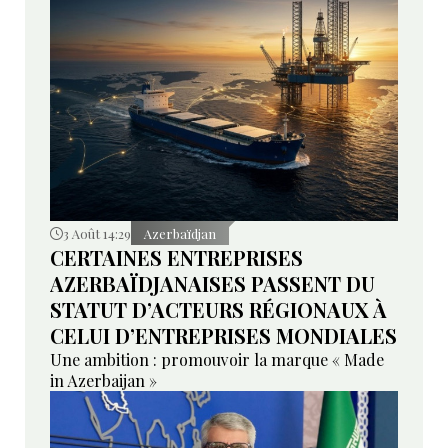
3 Août 14:29
Azerbaïdjan
CERTAINES ENTREPRISES
AZERBAÏDJANAISES PASSENT DU
STATUT D’ACTEURS RÉGIONAUX À
CELUI D’ENTREPRISES MONDIALES
Une ambition : promouvoir la marque « Made
in Azerbaijan »