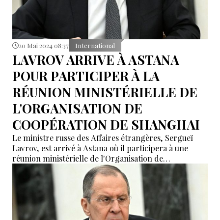
20 Mai 2024 08:37
International
LAVROV ARRIVE À ASTANA
POUR PARTICIPER À LA
RÉUNION MINISTÉRIELLE DE
L'ORGANISATION DE
COOPÉRATION DE SHANGHAI
Le ministre russe des Affaires étrangères, Sergueï
Lavrov, est arrivé à Astana où il participera à une
réunion ministérielle de l'Organisation de
coopération de Shanghai (OCS) les 20 et 21 mai.