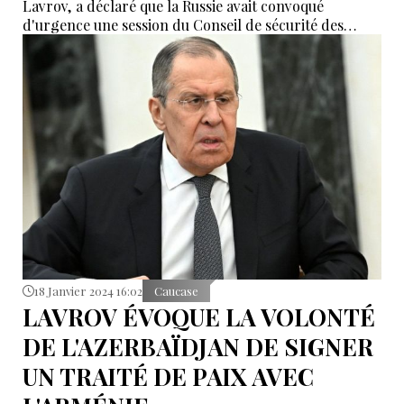
Lavrov, a déclaré que la Russie avait convoqué
d'urgence une session du Conseil de sécurité des
Nations Unies à la suite de l'accident d'un avion de
transport militaire russe près de la frontière russo-
ukrainienne.
18 Janvier 2024 16:02
Caucase
LAVROV ÉVOQUE LA VOLONTÉ
DE L'AZERBAÏDJAN DE SIGNER
UN TRAITÉ DE PAIX AVEC