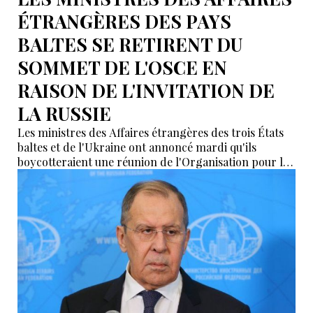
ÉTRANGÈRES DES PAYS
BALTES SE RETIRENT DU
SOMMET DE L'OSCE EN
RAISON DE L'INVITATION DE
LA RUSSIE
Les ministres des Affaires étrangères des trois États
baltes et de l'Ukraine ont annoncé mardi qu'ils
boycotteraient une réunion de l'Organisation pour la
sécurité et la coopération en Europe qui se tient cette
semaine en Macédoine du Nord, pour protester
contre la participation du ministre russe des Affaires
étrangères.