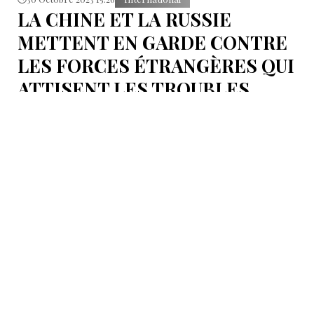
LA CHINE ET LA RUSSIE
METTENT EN GARDE CONTRE
LES FORCES ÉTRANGÈRES QUI
ATTISENT LES TROUBLES
De hauts responsables chinois et russes ont mis en
garde lundi contre les forces étrangères qui
cherchent à semer le trouble en Asie et au-delà, à
l'occasion de l'ouverture d'une conférence
internationale sur la défense à Pékin.