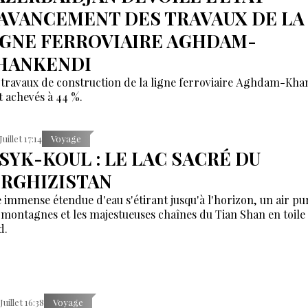
'AVANCEMENT DES TRAVAUX DE LA
IGNE FERROVIAIRE AGHDAM-
HANKENDI
 travaux de construction de la ligne ferroviaire Aghdam-Kha
t achevés à 44 %.
Juillet 17:14
Voyage
SSYK-KOUL : LE LAC SACRÉ DU
IRGHIZISTAN
 immense étendue d'eau s'étirant jusqu'à l'horizon, un air pu
 montagnes et les majestueuses chaînes du Tian Shan en toile
d.
Juillet 16:38
Voyage