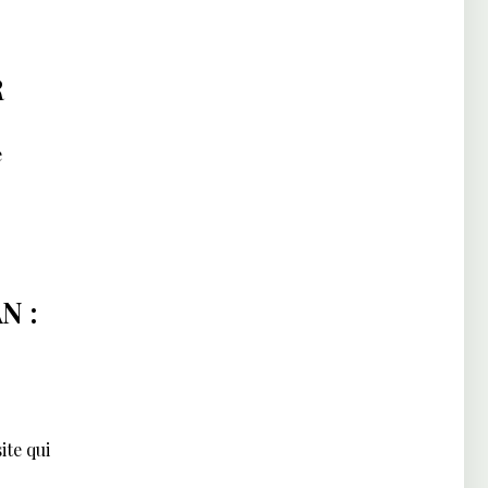
R
e
N :
ite qui