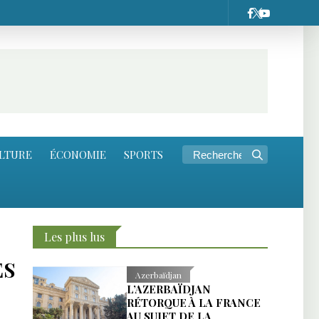
LTURE
ÉCONOMIE
SPORTS
Les plus lus
ES
Azerbaïdjan
L’AZERBAÏDJAN
RÉTORQUE À LA FRANCE
AU SUJET DE LA