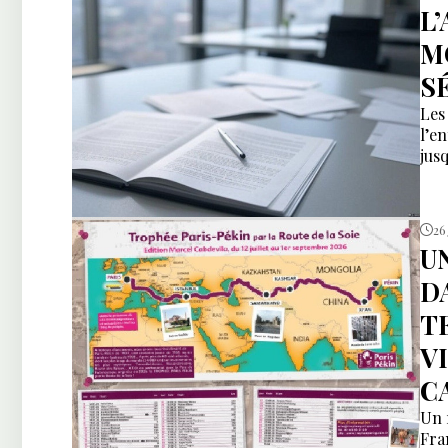
L
M
S
Les
l’e
jusq
26 
U
D
T
V
C
Un 
Fra