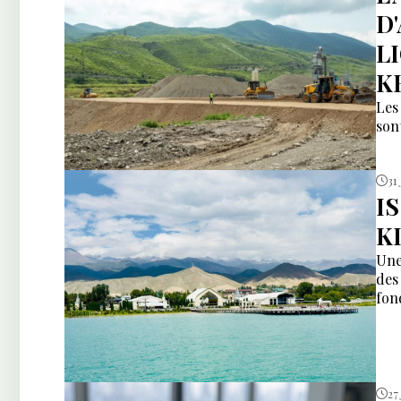
D
L
K
Les
son
31 
I
K
Une
des
fon
27 