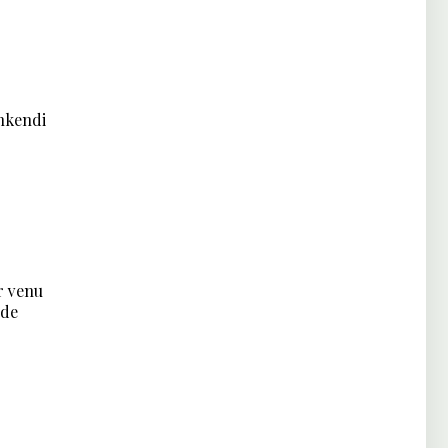
nkendi
r venu
 de