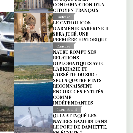
CONDAMNATION D’UN
CITOYEN FRANÇAIS
Caucase
LE CATHOLICOS
D'ARMÉNIE KARÉKINE II
SERA JUGÉ. UNE
PREMIÈRE HISTORIQUE
Caucase
NAURU ROMPT SES
RELATIONS
DIPLOMATIQUES AVEC
L'ABKHAZIE ET
L'OSSÉTIE DU SUD :
SEULS QUATRE ETATS
RECONNAISSENT
ENCORE CES ENTITÉS
COMME
INDÉPENDANTES
International
QUI A ATTAQUÉ LES
NAVIRES GAZIERS DANS
LE PORT DE DAMIETTE,
EN ÉGYPTE ?