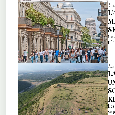
25
L
M
S
Ce 
pér
24 
L
U
S
K
Les
se 