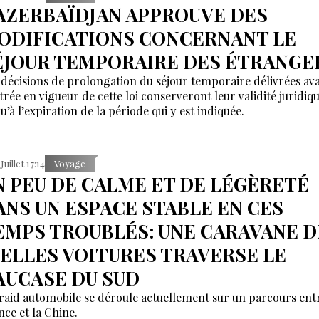
’AZERBAÏDJAN APPROUVE DES
ODIFICATIONS CONCERNANT LE
ÉJOUR TEMPORAIRE DES ÉTRANGE
 décisions de prolongation du séjour temporaire délivrées av
ntrée en vigueur de cette loi conserveront leur validité juridiq
u’à l’expiration de la période qui y est indiquée.
Juillet 17:14
Voyage
N PEU DE CALME ET DE LÉGÈRETÉ
ANS UN ESPACE STABLE EN CES
EMPS TROUBLÉS: UNE CARAVANE D
IELLES VOITURES TRAVERSE LE
AUCASE DU SUD
raid automobile se déroule actuellement sur un parcours entr
nce et la Chine.