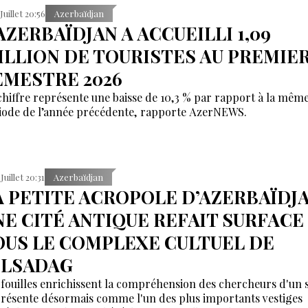
 Juillet 20:56
Azerbaïdjan
’AZERBAÏDJAN A ACCUEILLI 1,09
ILLION DE TOURISTES AU PREMIE
EMESTRE 2026
chiffre représente une baisse de 10,3 % par rapport à la mêm
iode de l’année précédente, rapporte AzerNEWS.
Juillet 20:31
Azerbaïdjan
A PETITE ACROPOLE D’AZERBAÏDJA
NE CITÉ ANTIQUE REFAIT SURFACE
OUS LE COMPLEXE CULTUEL DE
ILSADAG
 fouilles enrichissent la compréhension des chercheurs d'un s
présente désormais comme l'un des plus importants vestiges