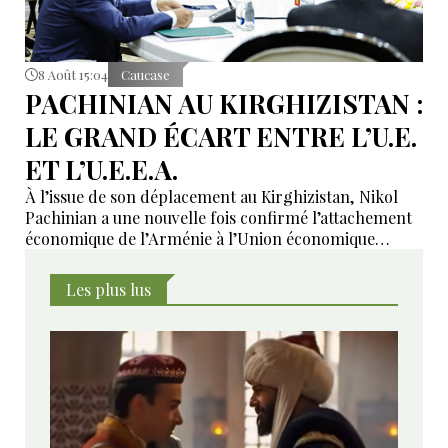
8 Août 15:04
Caucase
PACHINIAN AU KIRGHIZISTAN :
LE GRAND ÉCART ENTRE L’U.E.
ET L’U.E.E.A.
À l’issue de son déplacement au Kirghizistan, Nikol
Pachinian a une nouvelle fois confirmé l’attachement
économique de l’Arménie à l’Union économique
eurasiatique, tout en réaffirmant son rapprochement
avec l’Union européenne. Entre dépendance
Les plus lus
économique à l’UEEA et ambitions européennes,
Erevan tente de maintenir un équilibre dont les
contradictions deviennent de plus en plus difficiles à
masquer.