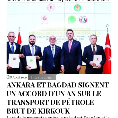
d’« intermédiaire indispensable » que la Turquie a mis
des décennies à construire.
8 Août 16:15
International
ANKARA ET BAGDAD SIGNENT
UN ACCORD D’UN AN SUR LE
TRANSPORT DE PÉTROLE
BRUT DE KIRKOUK
Lors de la rencontre entre le président Erdoğan et le