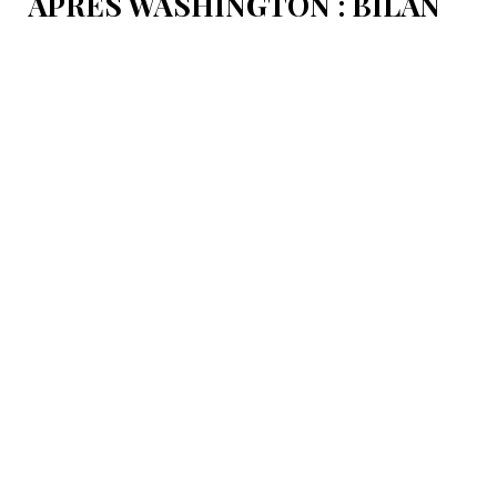
APRÈS WASHINGTON : BILAN
D’ÉTAPE APRÈS LES
SIGNATURES DU 8 AOÛT
Pour mesurer les conséquences concrètes de cet
accord.
8 Août 16:58
International
LA TURQUIE REFUSE DE