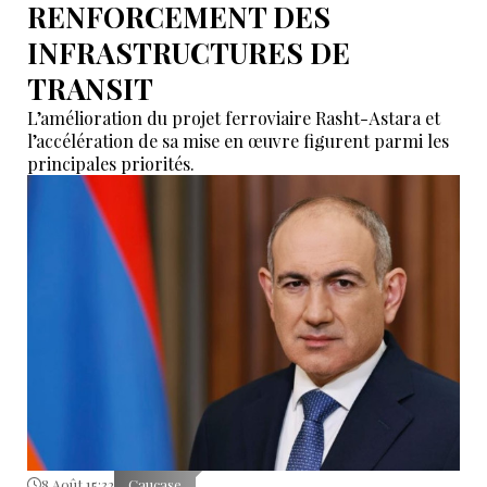
RENFORCEMENT DES
INFRASTRUCTURES DE
TRANSIT
L’amélioration du projet ferroviaire Rasht-Astara et
l’accélération de sa mise en œuvre figurent parmi les
principales priorités.
8 Août 15:32
Caucase