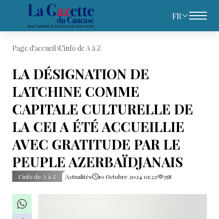
FR
Page d'accueil
L’info de A à Z
LA DÉSIGNATION DE
LATCHINE COMME
CAPITALE CULTURELLE DE
LA CEI A ÉTÉ ACCUEILLIE
AVEC GRATITUDE PAR LE
PEUPLE AZERBAÏDJANAIS
L’info de A à Z
Actualités
10 Octobre 2024 01:22
358