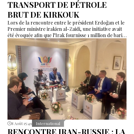
TRANSPORT DE PÉTROLE
BRUT DE KIRKOUK
Lors de la rencontre entre le président Erdoğan et le
Premier ministre irakien al-Zaidi, une initiative avait
été évoquée afin que l’Irak fournisse 1 million de barils
de pétrole brut nécessaires aux raffineries turques.
8 Août 15:49
International
RENCONTRE IRAN-RUSSIE : LA