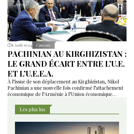
8 Août 15:04
Caucase
PACHINIAN AU KIRGHIZISTAN :
LE GRAND ÉCART ENTRE L’U.E.
ET L’U.E.E.A.
À l’issue de son déplacement au Kirghizistan, Nikol
Pachinian a une nouvelle fois confirmé l’attachement
économique de l’Arménie à l’Union économique
eurasiatique, tout en réaffirmant son rapprochement
avec l’Union européenne. Entre dépendance
Les plus lus
économique à l’UEEA et ambitions européennes,
Erevan tente de maintenir un équilibre dont les
contradictions deviennent de plus en plus difficiles à
masquer.