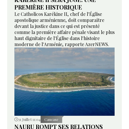
PREMIÈRE HISTORIQUE
Le Catholicos Karékine II, chef de l'Église
apostolique arménienne, doit comparaître
devant la justice dans ce qui est présenté
comme la première affaire pénale visant le plus
haut dignitaire de l'Église dans l'histoire
moderne de l'Arménie, rapporte AzerNEWS.
31 Juillet 11:04
Caucase
NAURU ROMPT SES RELATIONS