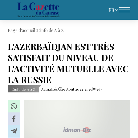
FR
Page d'accueil
L’info de A à Z
L'AZERBAÏDJAN EST TRÈS
SATISFAIT DU NIVEAU DE
L'ACTIVITÉ MUTUELLE AVEC
LA RUSSIE
L’info de A à Z
Actualités
19 Août 2024 21:29
267