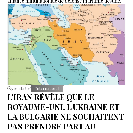
alliance multinationale de défense maritime destinée
à garantir la sécurité de la navigation en mer Rouge,
dans le détroit de Bab el-Mandeb et dans le golfe
d’Aden.
5 Août 18:36
International
L'IRAN RÉVÈLE QUE LE
ROYAUME-UNI, L'UKRAINE ET
LA BULGARIE NE SOUHAITENT
PAS PRENDRE PART AU