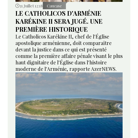
31 Juillet 12:18
Caucase
LE CATHOLICOS D'ARMÉNIE
KARÉKINE II SERA JUGÉ. UNE
PREMIÈRE HISTORIQUE
Le Catholicos Karékine II, chef de l'Église
apostolique arménienne, doit comparaître
devant la justice dans ce qui est présenté
comme la première affaire pénale visant le plus
haut dignitaire de l'Église dans l'histoire
moderne de l'Arménie, rapporte AzerNEWS.