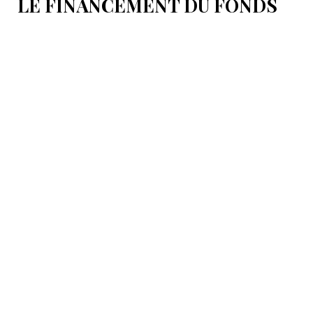
LE FINANCEMENT DU FONDS
T.R.I.P.P.+ À 402 MILLIONS DE
DOLLARS POUR DES PROJETS
EN ARMÉNIE .
Dans cette configuration, il existera la "TRIPP
Development Company" et le "TRIPP+ Enterprise
Fund", dirigé par l'homme d'affaires Konstantin
Sokolov