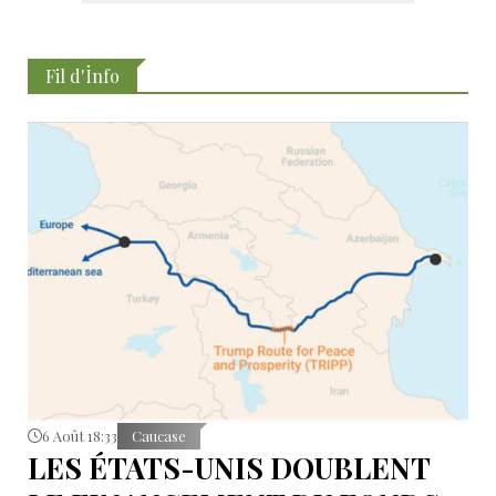
Fil d'İnfo
6 Août 18:33
Caucase
LES ÉTATS-UNIS DOUBLENT