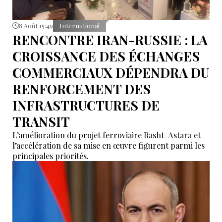
8 Août 15:49
International
RENCONTRE IRAN-RUSSIE : LA
CROISSANCE DES ÉCHANGES
COMMERCIAUX DÉPENDRA DU
RENFORCEMENT DES
INFRASTRUCTURES DE
TRANSIT
L’amélioration du projet ferroviaire Rasht-Astara et
l’accélération de sa mise en œuvre figurent parmi les
principales priorités.