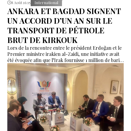
8 Août 16:15
International
ANKARA ET BAGDAD SIGNENT
UN ACCORD D’UN AN SUR LE
TRANSPORT DE PÉTROLE
BRUT DE KIRKOUK
Lors de la rencontre entre le président Erdoğan et le
Premier ministre irakien al-Zaidi, une initiative avait
été évoquée afin que l’Irak fournisse 1 million de barils
de pétrole brut nécessaires aux raffineries turques.