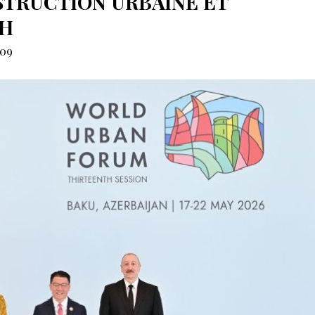
STRUCTION URBAINE ET
GH
09