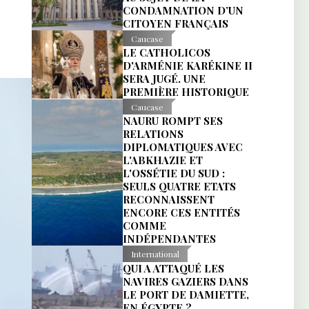
CONDAMNATION D’UN
CITOYEN FRANÇAIS
Caucase
LE CATHOLICOS
D'ARMÉNIE KARÉKINE II
SERA JUGÉ. UNE
PREMIÈRE HISTORIQUE
Caucase
NAURU ROMPT SES
RELATIONS
DIPLOMATIQUES AVEC
L'ABKHAZIE ET
L'OSSÉTIE DU SUD :
SEULS QUATRE ETATS
RECONNAISSENT
ENCORE CES ENTITÉS
COMME
INDÉPENDANTES
International
QUI A ATTAQUÉ LES
NAVIRES GAZIERS DANS
LE PORT DE DAMIETTE,
EN ÉGYPTE ?