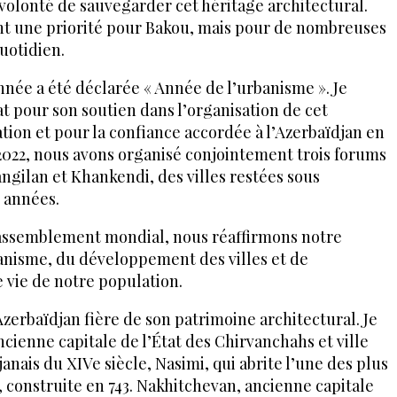
 volonté de sauvegarder cet héritage architectural.
nt une priorité pour Bakou, mais pour de nombreuses
quotidien.
année a été déclarée « Année de l’urbanisme ». Je
 pour son soutien dans l’organisation de cet
ion et pour la confiance accordée à l’Azerbaïdjan en
2022, nous avons organisé conjointement trois forums
gilan et Khankendi, des villes restées sous
 années.
rassemblement mondial, nous réaffirmons notre
nisme, du développement des villes et de
e vie de notre population.
’Azerbaïdjan fière de son patrimoine architectural. Je
ienne capitale de l’État des Chirvanchahs et ville
nais du XIVe siècle, Nasimi, qui abrite l’une des plus
onstruite en 743. Nakhitchevan, ancienne capitale