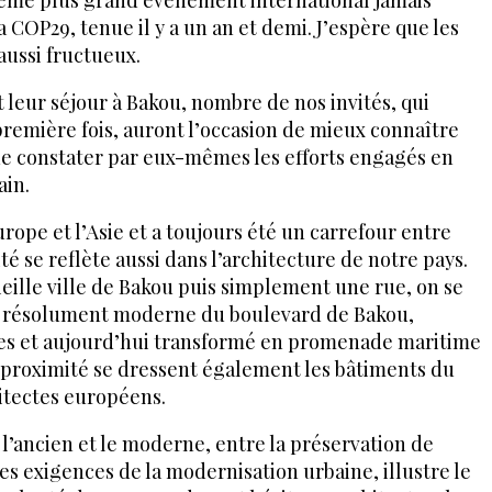
euxième plus grand événement international jamais
 COP29, tenue il y a un an et demi. J’espère que les
aussi fructueux.
leur séjour à Bakou, nombre de nos invités, qui
remière fois, auront l’occasion de mieux connaître
t de constater par eux-mêmes les efforts engagés en
in.
urope et l’Asie et a toujours été un carrefour entre
té se reflète aussi dans l’architecture de notre pays.
vieille ville de Bakou puis simplement une rue, on se
 résolument moderne du boulevard de Bakou,
tres et aujourd’hui transformé en promenade maritime
À proximité se dressent également les bâtiments du
itectes européens.
l’ancien et le moderne, entre la préservation de
es exigences de la modernisation urbaine, illustre le