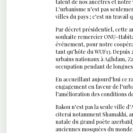
talent de nos ancêtres et notre
L’urbanisme n’est pas seuleme
villes du pays ; c’est un travail 
Par décret présidentiel, cette 
souhaite remercier ONU-Habitat
événement, pour notre coopérat
tant qu’hôte du WUF13. Depuis 
urbains nationaux à Aghdam, Zan
occupation pendant de longues
En accueillant aujourd’hui ce 
engagement en faveur de l’urba
l’amélioration des conditions d
Bakou n’est pas la seule ville d
citerai notamment Shamakhi, anc
natale du grand poète azerbaïdja
anciennes mosquées du monde, c