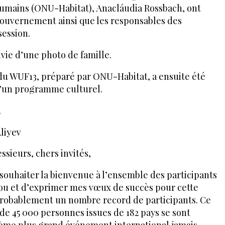
humains (ONU-Habitat), Anacláudia Rossbach, ont
e gouvernement ainsi que les responsables des
session.
ivie d’une photo de famille.
 du WUF13, préparé par ONU-Habitat, a ensuite été
 d’un programme culturel.
.
liyev
sieurs, chers invités,
souhaiter la bienvenue à l’ensemble des participants
ou et d’exprimer mes vœux de succès pour cette
probablement un nombre record de participants. Ce
de 45 000 personnes issues de 182 pays se sont