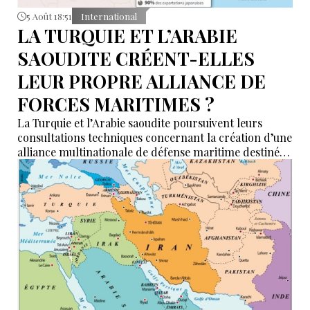
5 Août 18:51
International
LA TURQUIE ET L’ARABIE
SAOUDITE CRÉENT-ELLES
LEUR PROPRE ALLIANCE DE
FORCES MARITIMES ?
La Turquie et l’Arabie saoudite poursuivent leurs
consultations techniques concernant la création d’une
alliance multinationale de défense maritime destinée
à garantir la sécurité de la navigation en mer Rouge,
dans le détroit de Bab el-Mandeb et dans le golfe
d’Aden.