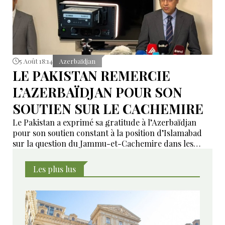
5 Août 18:14
Azerbaïdjan
LE PAKISTAN REMERCIE
L’AZERBAÏDJAN POUR SON
SOUTIEN SUR LE CACHEMIRE
Le Pakistan a exprimé sa gratitude à l’Azerbaïdjan
pour son soutien constant à la position d’Islamabad
sur la question du Jammu-et-Cachemire dans les
instances internationales.
Les plus lus