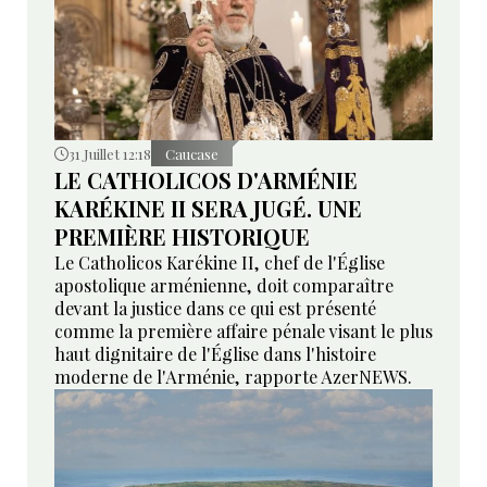
31 Juillet 12:18
Caucase
LE CATHOLICOS D'ARMÉNIE
KARÉKINE II SERA JUGÉ. UNE
PREMIÈRE HISTORIQUE
Le Catholicos Karékine II, chef de l'Église
apostolique arménienne, doit comparaître
devant la justice dans ce qui est présenté
comme la première affaire pénale visant le plus
haut dignitaire de l'Église dans l'histoire
moderne de l'Arménie, rapporte AzerNEWS.