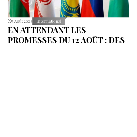
5 Août 20:13
International
EN ATTENDANT LES
PROMESSES DU 12 AOÛT : DES
ÉLÉMENTS DU DÉBAT
POLITIQUE ET DES
ARGUMENTS JURIDIQUES
AUTOUR DE LA MER
CASPIENNE EN IRAN
L'Iran est censé tenir sa promesse de ratifier la
Convention sur le statut juridique de la mer
Caspienne, adoptée en 2018.