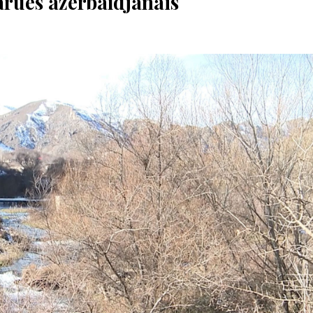
arues azerbaïdjanais