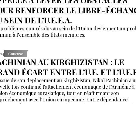
PPELLE À LEVER LES OBSTACLES
OUR RENFORCER LE LIBRE-ÉCHAN
 SEIN DE L’U.E.E.A.
 problèmes non résolus au sein de l’Union deviennent un pr
mun à l’ensemble des États membres.
:04
Caucase
ACHINIAN AU KIRGHIZISTAN : LE
AND ÉCART ENTRE L’U.E. ET L’U.E.E
’issue de son déplacement au Kirghizistan, Nikol Pachinian a 
velle fois confirmé l’attachement économique de l’Arménie à
nion économique eurasiatique, tout en réaffirmant son
prochement avec l’Union européenne. Entre dépendance
nomique à l’UEEA et ambitions européennes, Erevan tente de
ntenir un équilibre dont les contradictions deviennent de plu
 difficiles à masquer.
:26
International
LABORATION D’UN PROJET