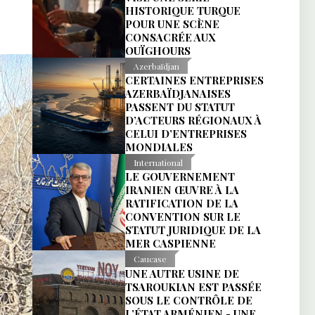
HISTORIQUE TURQUE
POUR UNE SCÈNE
CONSACRÉE AUX
OUÏGHOURS
Azerbaïdjan
CERTAINES ENTREPRISES
AZERBAÏDJANAISES
PASSENT DU STATUT
D’ACTEURS RÉGIONAUX À
CELUI D’ENTREPRISES
MONDIALES
International
LE GOUVERNEMENT
IRANIEN ŒUVRE À LA
RATIFICATION DE LA
CONVENTION SUR LE
STATUT JURIDIQUE DE LA
MER CASPIENNE
Caucase
UNE AUTRE USINE DE
TSAROUKIAN EST PASSÉE
SOUS LE CONTRÔLE DE
L’ÉTAT ARMÉNIEN - UNE