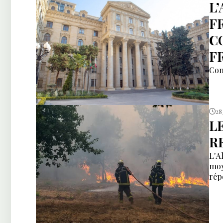
L
F
C
F
Com
28 
L
R
L'A
moy
rép