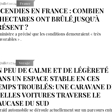
 Juillet 10:24
France
NCENDIES EN FRANCE : COMBIEN
'HECTARES ONT BRÛLÉ JUSQU'À
RÉSENT ?
ministre a précisé que les conditions demeuraient « très
avorables » .
Juillet 17:14
Voyage
N PEU DE CALME ET DE LÉGÈRETÉ
ANS UN ESPACE STABLE EN CES
EMPS TROUBLÉS: UNE CARAVANE D
IELLES VOITURES TRAVERSE LE
AUCASE DU SUD
raid automobile se déroule actuellement sur un parcours entr