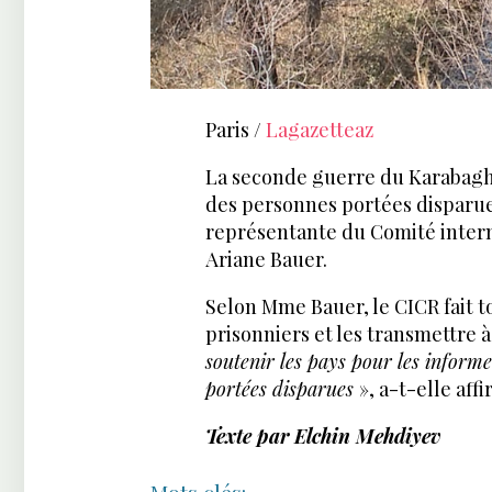
Paris /
Lagazetteaz
La seconde guerre du Karabagh a
des personnes portées disparues
représentante du Comité intern
Ariane Bauer.
Selon Mme Bauer, le CICR fait to
prisonniers et les transmettre à 
soutenir les pays pour les informe
portées disparues
», a-t-elle aff
Texte par Elchin Mehdiyev