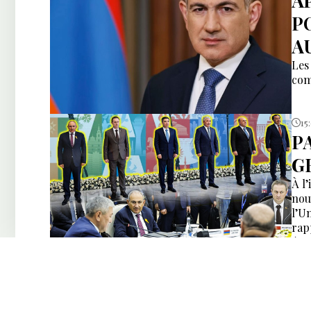
A
P
AU
Les
com
15
P
GR
À l
nou
l’U
rap
éco
mai
plus
14
E