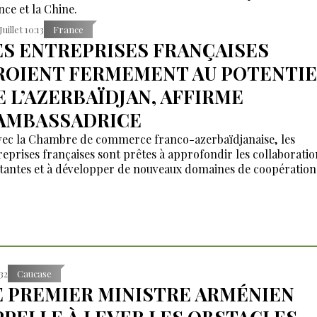
nce et la Chine.
Juillet 10:13
France
ES ENTREPRISES FRANÇAISES
ROIENT FERMEMENT AU POTENTIE
E L’AZERBAÏDJAN, AFFIRME
’AMBASSADRICE
vec la Chambre de commerce franco-azerbaïdjanaise, les
reprises françaises sont prêtes à approfondir les collaboratio
stantes et à développer de nouveaux domaines de coopération 
:32
Caucase
E PREMIER MINISTRE ARMÉNIEN