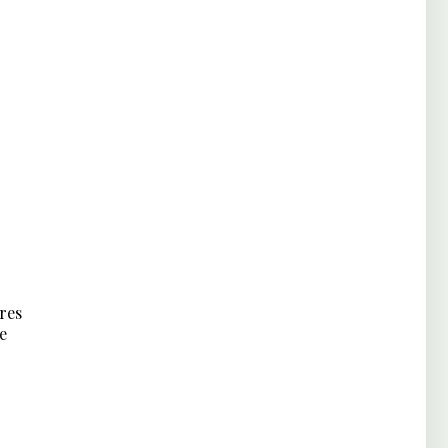
res
e