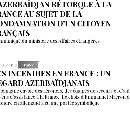
’AZERBAÏDJAN RÉTORQUE À LA
RANCE AU SUJET DE LA
ONDAMNATION D’UN CITOYEN
RANÇAIS
muniqué du ministère des Affaires étrangères.
Juillet 11:12
France
ES INCENDIES EN FRANCE : UN
EGARD AZERBAÏDJANAIS
llemagne envoie des aéronefs, des équipes de secours et d'aut
ens d'assistance à la France. Le choix d'Emmanuel Macron d
ondre en allemand a eu une portée symbolique.