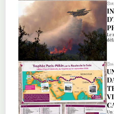
28
I
D
P
Le 
déf
26 
U
D
T
V
C
Un 