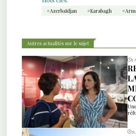
Mots clés:
#Azerbaïdjan
#Karabagh
#Arm
Autres actualités sur le sujet
5 
R
L
M
C
Une
réfu
31 