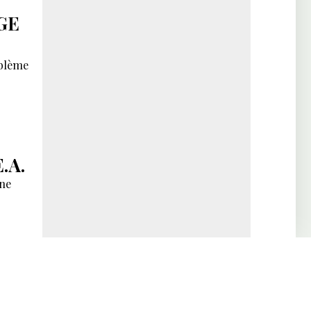
GE
oblème
.A.
une
s en