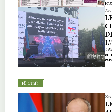
Fra
15 
L
C
D
L
« A
ent
exi
Fil d'İnfo
15
L