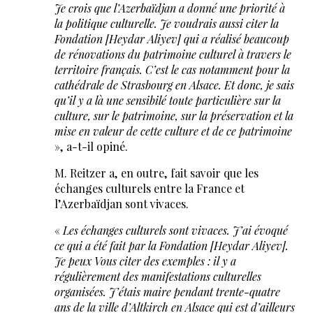
Je crois que l’Azerbaïdjan a donné une priorité à
la politique culturelle. Je voudrais aussi citer la
Fondation [Heydar Aliyev] qui a réalisé beaucoup
de rénovations du patrimoine culturel à travers le
territoire français. C’est le cas notamment pour la
cathédrale de Strasbourg en Alsace. Et donc, je sais
qu’il y a là une sensibilé toute particulière sur la
culture, sur le patrimoine, sur la préservation et la
mise en valeur de cette culture et de ce patrimoine
», a-t-il opiné.
M. Reitzer a, en outre, fait savoir que les
échanges culturels entre la France et
l’Azerbaïdjan sont vivaces.
«
Les échanges culturels sont vivaces. J’ai évoqué
ce qui a été fait par la Fondation [Heydar Aliyev].
Je peux Vous citer des exemples : il y a
régulièrement des manifestations culturelles
organisées. J’étais maire pendant trente-quatre
ans de la ville d’Altkirch en Alsace qui est d’ailleurs