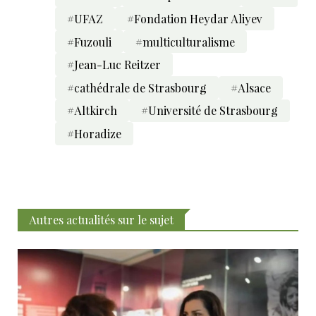
#UFAZ
#Fondation Heydar Aliyev
#Fuzouli
#multiculturalisme
#Jean-Luc Reitzer
#cathédrale de Strasbourg
#Alsace
#Altkirch
#Université de Strasbourg
#Horadize
Autres actualités sur le sujet