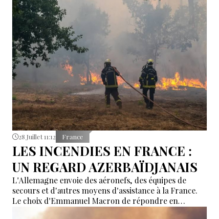
28 Juillet 11:12
France
LES INCENDIES EN FRANCE :
UN REGARD AZERBAÏDJANAIS
L'Allemagne envoie des aéronefs, des équipes de
secours et d'autres moyens d'assistance à la France.
Le choix d'Emmanuel Macron de répondre en
allemand a eu une portée symbolique.