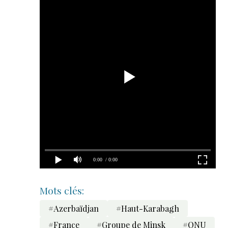
Mots clés:
#Azerbaïdjan
#Haut-Karabagh
#France
#Groupe de Minsk
#ONU