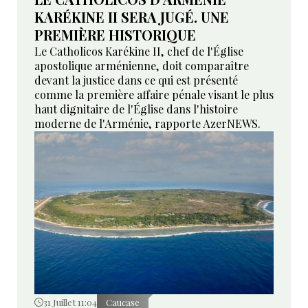
KARÉKINE II SERA JUGÉ. UNE
PREMIÈRE HISTORIQUE
Le Catholicos Karékine II, chef de l'Église
apostolique arménienne, doit comparaître
devant la justice dans ce qui est présenté
comme la première affaire pénale visant le plus
haut dignitaire de l'Église dans l'histoire
moderne de l'Arménie, rapporte AzerNEWS.
31 Juillet 11:04
Caucase