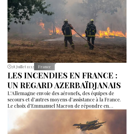
28 Juillet 11:12
France
LES INCENDIES EN FRANCE :
UN REGARD AZERBAÏDJANAIS
L'Allemagne envoie des aéronefs, des équipes de
secours et d'autres moyens d'assistance à la France.
Le choix d'Emmanuel Macron de répondre en
allemand a eu une portée symbolique.