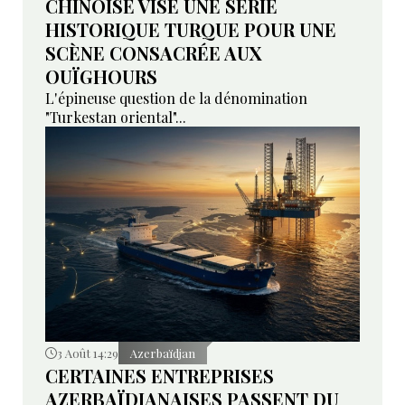
CHINOISE VISE UNE SÉRIE
HISTORIQUE TURQUE POUR UNE
SCÈNE CONSACRÉE AUX
OUÏGHOURS
L'épineuse question de la dénomination
"Turkestan oriental"...
3 Août 14:29
Azerbaïdjan
CERTAINES ENTREPRISES
AZERBAÏDJANAISES PASSENT DU