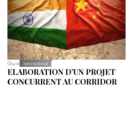
14:26
International
ELABORATION D’UN PROJET
CONCURRENT AU CORRIDOR
CHINE-EUROPE VIA L’ASIE
CENTRALE. LA COMPÉTITION
DES VOIES COMMERCIALES :
LA LIGNE INDE-ISRAËL
Le Corridor économique Inde–Moyen-Orient–