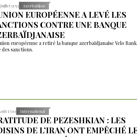
Juillet 11:52
Azerbaïdjan
'UNION EUROPÉENNE A LEVÉ LES
ANCTIONS CONTRE UNE BANQUE
ZERBAÏDJANAISE
nion européenne a retiré la banque azerbaïdjanaise Yelo Bank
e des sanctions.
Août 17:03
International
RATITUDE DE PEZESHKIAN : LES
OISINS DE L’IRAN ONT EMPÊCHÉ L