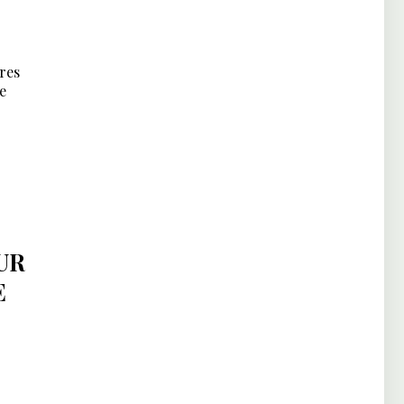
res
e
UR
E