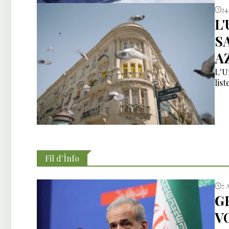
24 
L
S
A
L'U
list
Fil d'İnfo
7 
G
V