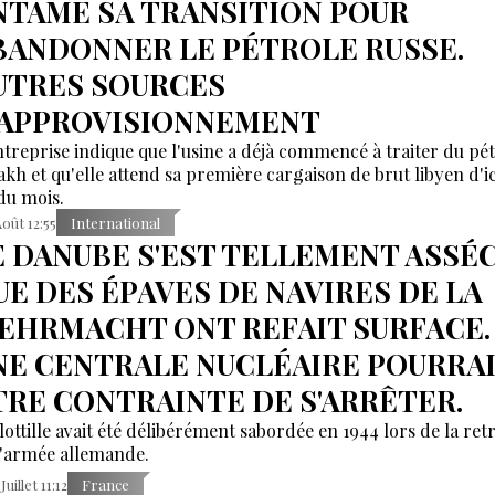
NTAME SA TRANSITION POUR
BANDONNER LE PÉTROLE RUSSE.
UTRES SOURCES
'APPROVISIONNEMENT
ntreprise indique que l'usine a déjà commencé à traiter du pé
akh et qu'elle attend sa première cargaison de brut libyen d'ic
 du mois.
Août 12:55
International
E DANUBE S'EST TELLEMENT ASSÉ
UE DES ÉPAVES DE NAVIRES DE LA
EHRMACHT ONT REFAIT SURFACE.
NE CENTRALE NUCLÉAIRE POURRA
TRE CONTRAINTE DE S'ARRÊTER.
lottille avait été délibérément sabordée en 1944 lors de la retr
l'armée allemande.
Juillet 11:12
France