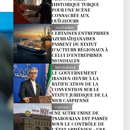
HISTORIQUE TURQUE
POUR UNE SCÈNE
CONSACRÉE AUX
OUÏGHOURS
Azerbaïdjan
CERTAINES ENTREPRISES
AZERBAÏDJANAISES
PASSENT DU STATUT
D’ACTEURS RÉGIONAUX À
CELUI D’ENTREPRISES
MONDIALES
International
LE GOUVERNEMENT
IRANIEN ŒUVRE À LA
RATIFICATION DE LA
CONVENTION SUR LE
STATUT JURIDIQUE DE LA
MER CASPIENNE
Caucase
UNE AUTRE USINE DE
TSAROUKIAN EST PASSÉE
SOUS LE CONTRÔLE DE
L’ÉTAT ARMÉNIEN - UNE