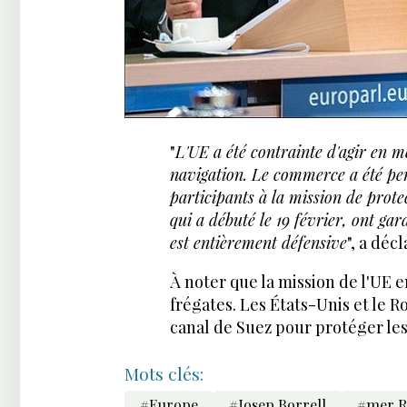
"
L'UE a été contrainte d'agir en 
navigation. Le commerce a été per
participants à la mission de prot
qui a débuté le 19 février, ont ga
est entièrement défensive
", a déc
À noter que la mission de l'UE
frégates. Les États-Unis et le 
canal de Suez pour protéger le
Mots clés:
#Europe
#Josep Borrell
#mer R