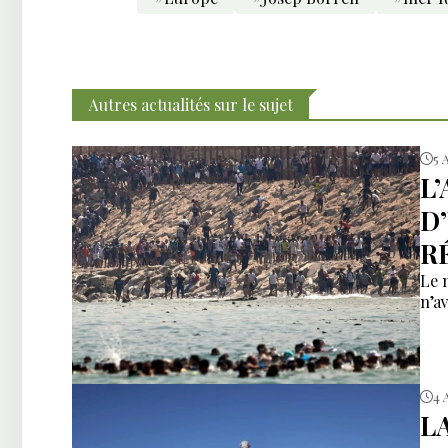
Autres actualités sur le sujet
5 
L
D
R
Le 
n’av
4 
L