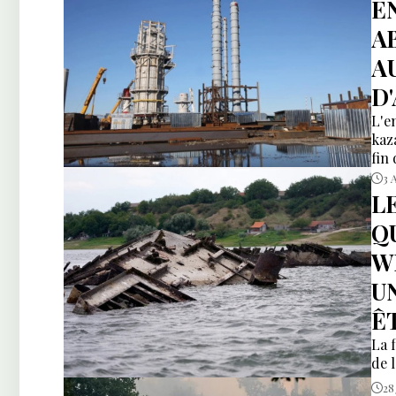
E
A
A
D
L'e
kaz
fin
3 
L
Q
W
U
Ê
La f
de 
28 