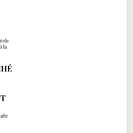
trole
i la
CHÉ
IT
aite