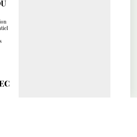
DU
ion
tiel
s
VEC
end
ffirme
mier
ssion