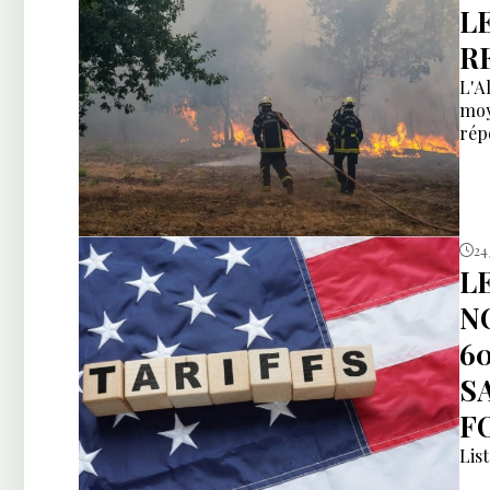
L
R
L'A
moy
rép
24 
L
N
6
S
F
Lis