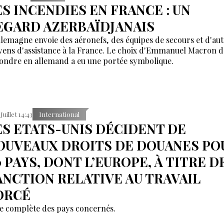
ES INCENDIES EN FRANCE : UN
EGARD AZERBAÏDJANAIS
llemagne envoie des aéronefs, des équipes de secours et d'aut
ens d'assistance à la France. Le choix d'Emmanuel Macron d
ondre en allemand a eu une portée symbolique.
Juillet 14:43
International
ES ETATS-UNIS DÉCIDENT DE
OUVEAUX DROITS DE DOUANES PO
0 PAYS, DONT L’EUROPE, À TITRE D
ANCTION RELATIVE AU TRAVAIL
ORCÉ
te complète des pays concernés.