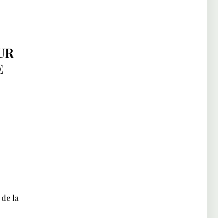
UR
E
 de la