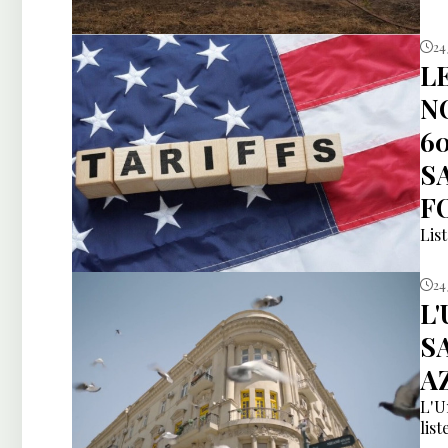
24 
L
N
6
S
F
Lis
24 
L
S
A
L'U
list