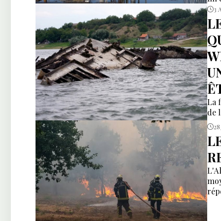
3 
L
Q
W
U
Ê
La f
de 
28 
L
R
L'A
moy
rép