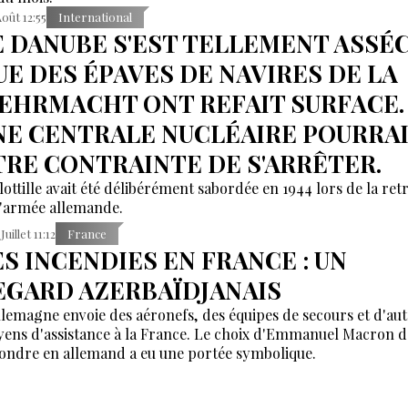
Août 12:55
International
E DANUBE S'EST TELLEMENT ASSÉ
UE DES ÉPAVES DE NAVIRES DE LA
EHRMACHT ONT REFAIT SURFACE.
NE CENTRALE NUCLÉAIRE POURRA
TRE CONTRAINTE DE S'ARRÊTER.
lottille avait été délibérément sabordée en 1944 lors de la retr
l'armée allemande.
Juillet 11:12
France
ES INCENDIES EN FRANCE : UN
EGARD AZERBAÏDJANAIS
llemagne envoie des aéronefs, des équipes de secours et d'aut
ens d'assistance à la France. Le choix d'Emmanuel Macron d
ondre en allemand a eu une portée symbolique.