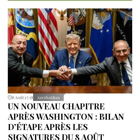
8 Août 17:38
Azerbaïdjan
UN NOUVEAU CHAPITRE
APRÈS WASHINGTON : BILAN
D’ÉTAPE APRÈS LES
SIGNATURES DU 8 AOÛT