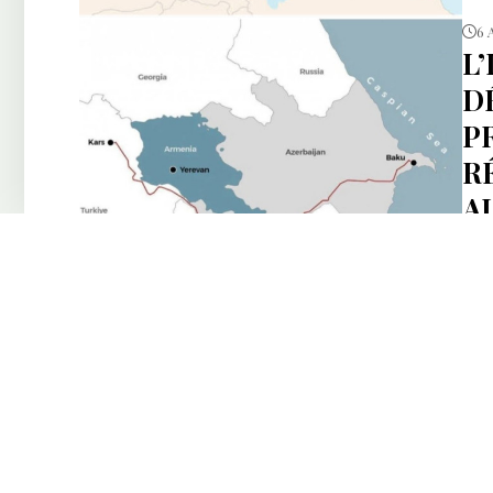
6 
L
DÉ
P
R
A
Bak
6 
L
D
CA
L’a