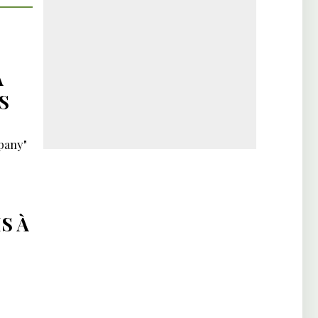
À
S
mpany"
S À
: