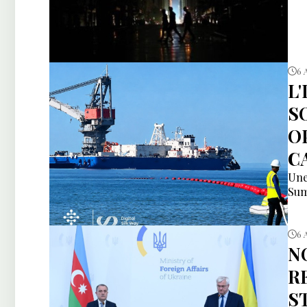
6 
L
S
O
C
Une
Sum
6 
N
R
S