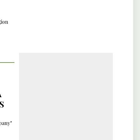
gion
À
S
mpany"