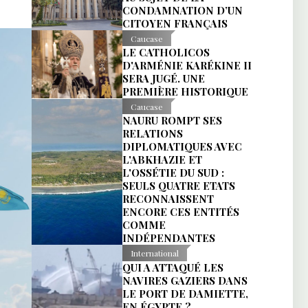
CONDAMNATION D’UN
CITOYEN FRANÇAIS
Caucase
LE CATHOLICOS
D'ARMÉNIE KARÉKINE II
SERA JUGÉ. UNE
PREMIÈRE HISTORIQUE
Caucase
NAURU ROMPT SES
RELATIONS
DIPLOMATIQUES AVEC
L'ABKHAZIE ET
L'OSSÉTIE DU SUD :
SEULS QUATRE ETATS
RECONNAISSENT
ENCORE CES ENTITÉS
COMME
INDÉPENDANTES
International
QUI A ATTAQUÉ LES
NAVIRES GAZIERS DANS
LE PORT DE DAMIETTE,
EN ÉGYPTE ?