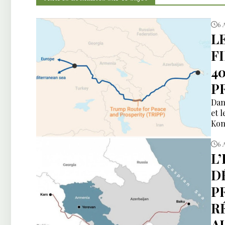
6 
L
F
4
P
Dan
et 
Kon
6 
L
DÉ
P
R
A