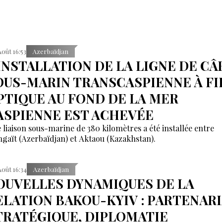
Août 16:53
Azerbaïdjan
'INSTALLATION DE LA LIGNE DE CÂ
OUS-MARIN TRANSCASPIENNE À FI
PTIQUE AU FOND DE LA MER
ASPIENNE EST ACHEVÉE
 liaison sous-marine de 380 kilomètres a été installée entre
gaït (Azerbaïdjan) et Aktaou (Kazakhstan).
Août 16:34
Azerbaïdjan
OUVELLES DYNAMIQUES DE LA
ELATION BAKOU-KYIV : PARTENAR
TRATÉGIQUE, DIPLOMATIE