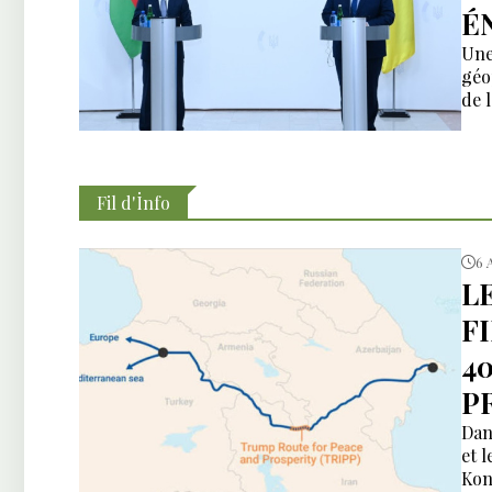
É
Une
géo
de 
Fil d'İnfo
6 
L
F
4
P
Dan
et 
Kon