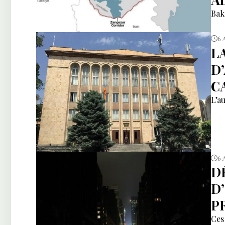
Bak
6 
L
D
CA
L’a
6 
D
D
P
Ces 