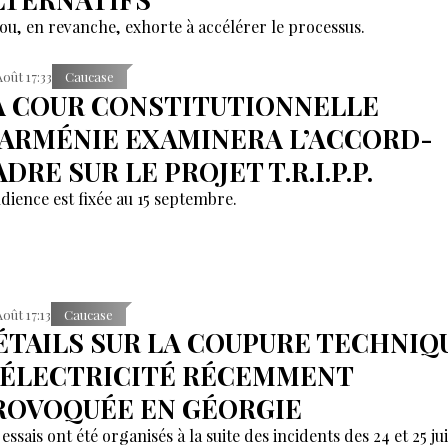
ou, en revanche, exhorte à accélérer le processus.
Août 17:33
Caucase
A COUR CONSTITUTIONNELLE
’ARMÉNIE EXAMINERA L’ACCORD-
DRE SUR LE PROJET T.R.I.P.P.
udience est fixée au 15 septembre.
Août 17:13
Caucase
ÉTAILS SUR LA COUPURE TECHNIQ
’ÉLECTRICITÉ RÉCEMMENT
ROVOQUÉE EN GÉORGIE
essais ont été organisés à la suite des incidents des 24 et 25 juil