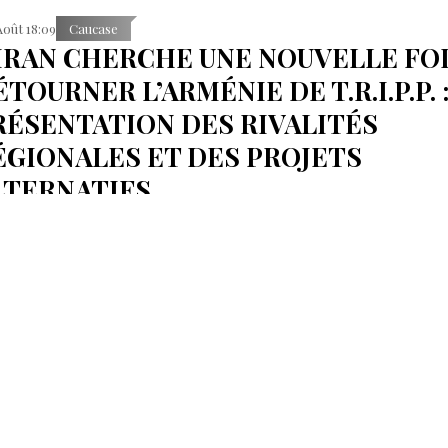
Août 18:09
Caucase
’IRAN CHERCHE UNE NOUVELLE FOI
TOURNER L’ARMÉNIE DE T.R.I.P.P. 
RÉSENTATION DES RIVALITÉS
ÉGIONALES ET DES PROJETS
LTERNATIFS
ou, en revanche, exhorte à accélérer le processus.
Août 17:33
Caucase
A COUR CONSTITUTIONNELLE
’ARMÉNIE EXAMINERA L’ACCORD-
DRE SUR LE PROJET T.R.I.P.P.
udience est fixée au 15 septembre.