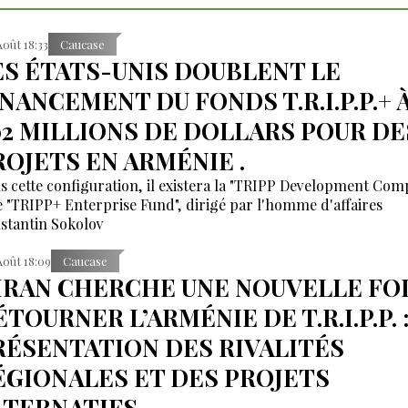
Août 18:33
Caucase
ES ÉTATS-UNIS DOUBLENT LE
INANCEMENT DU FONDS T.R.I.P.P.+ 
02 MILLIONS DE DOLLARS POUR DE
ROJETS EN ARMÉNIE .
s cette configuration, il existera la "TRIPP Development Co
le "TRIPP+ Enterprise Fund", dirigé par l'homme d'affaires
stantin Sokolov
Août 18:09
Caucase
’IRAN CHERCHE UNE NOUVELLE FOI
TOURNER L’ARMÉNIE DE T.R.I.P.P. 
RÉSENTATION DES RIVALITÉS
ÉGIONALES ET DES PROJETS
LTERNATIFS