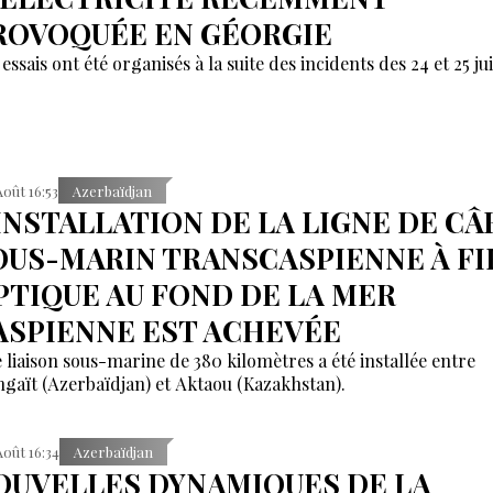
ROVOQUÉE EN GÉORGIE
essais ont été organisés à la suite des incidents des 24 et 25 juil
Août 16:53
Azerbaïdjan
'INSTALLATION DE LA LIGNE DE CÂ
OUS-MARIN TRANSCASPIENNE À FI
PTIQUE AU FOND DE LA MER
ASPIENNE EST ACHEVÉE
 liaison sous-marine de 380 kilomètres a été installée entre
gaït (Azerbaïdjan) et Aktaou (Kazakhstan).
Août 16:34
Azerbaïdjan
OUVELLES DYNAMIQUES DE LA