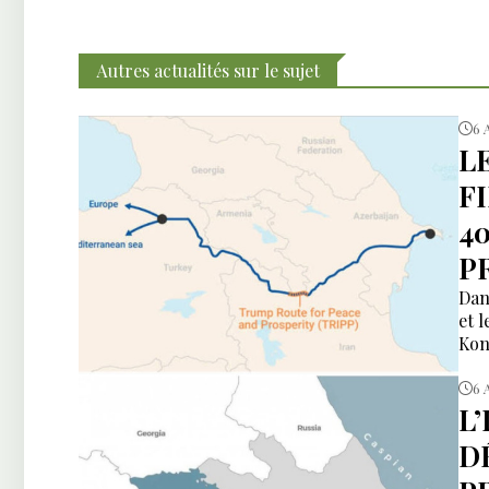
Autres actualités sur le sujet
6 
L
F
4
P
Dan
et 
Kon
6 
L
DÉ