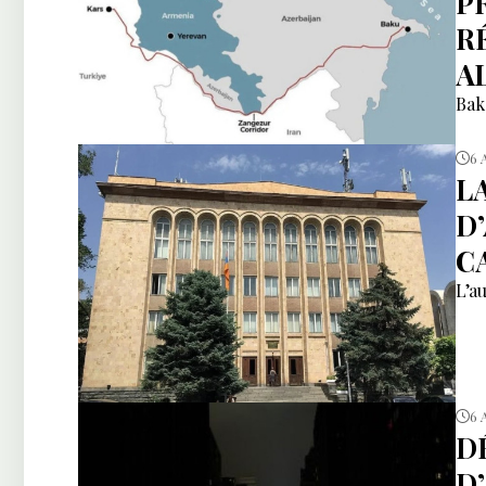
P
R
A
Bak
6 
L
D
CA
L’a
6 
D
D