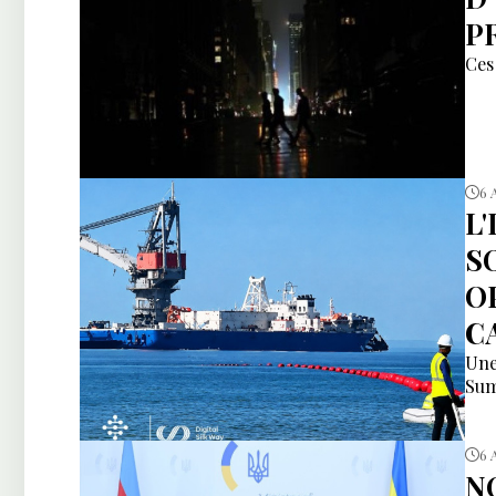
P
Ces 
6 
L
S
O
C
Une
Sum
6 
N