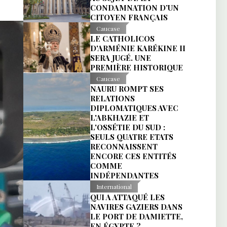
CONDAMNATION D’UN
CITOYEN FRANÇAIS
Caucase
LE CATHOLICOS
D'ARMÉNIE KARÉKINE II
SERA JUGÉ. UNE
PREMIÈRE HISTORIQUE
Caucase
NAURU ROMPT SES
RELATIONS
DIPLOMATIQUES AVEC
L'ABKHAZIE ET
L'OSSÉTIE DU SUD :
SEULS QUATRE ETATS
RECONNAISSENT
ENCORE CES ENTITÉS
COMME
INDÉPENDANTES
International
QUI A ATTAQUÉ LES
NAVIRES GAZIERS DANS
LE PORT DE DAMIETTE,
EN ÉGYPTE ?