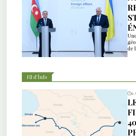
R
S
É
Une
géo
de 
Fil d'İnfo
6 
L
F
4
P