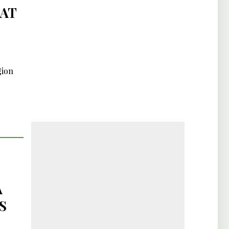
IAT
gion
À
S