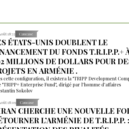
Août 18:33
Caucase
ES ÉTATS-UNIS DOUBLENT LE
INANCEMENT DU FONDS T.R.I.P.P.+ 
02 MILLIONS DE DOLLARS POUR DE
ROJETS EN ARMÉNIE .
s cette configuration, il existera la "TRIPP Development Co
le "TRIPP+ Enterprise Fund", dirigé par l'homme d'affaires
stantin Sokolov
Août 18:09
Caucase
’IRAN CHERCHE UNE NOUVELLE FOI
TOURNER L’ARMÉNIE DE T.R.I.P.P. 