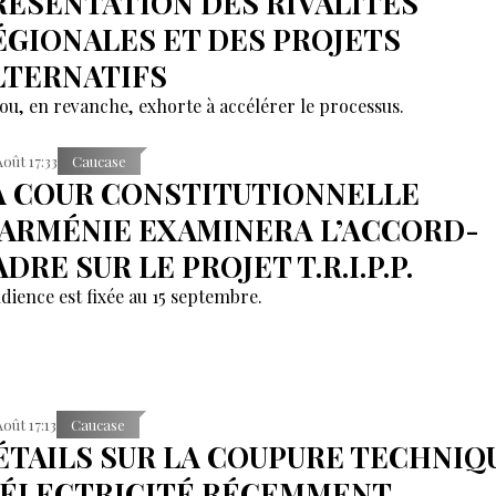
RÉSENTATION DES RIVALITÉS
ÉGIONALES ET DES PROJETS
LTERNATIFS
ou, en revanche, exhorte à accélérer le processus.
Août 17:33
Caucase
A COUR CONSTITUTIONNELLE
’ARMÉNIE EXAMINERA L’ACCORD-
DRE SUR LE PROJET T.R.I.P.P.
udience est fixée au 15 septembre.
Août 17:13
Caucase
ÉTAILS SUR LA COUPURE TECHNIQ
’ÉLECTRICITÉ RÉCEMMENT