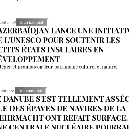
Août 14:08
International
’AZERBAÏDJAN LANCE UNE INITIATI
E L’UNESCO POUR SOUTENIR LES
ETITS ÉTATS INSULAIRES EN
ÉVELOPPEMENT
téger et promouvoir leur patrimoine culturel et naturel.
Août 12:55
International
E DANUBE S'EST TELLEMENT ASSÉ
UE DES ÉPAVES DE NAVIRES DE LA
EHRMACHT ONT REFAIT SURFACE.
NE CENTRALE NUCLÉAIRE POURRA