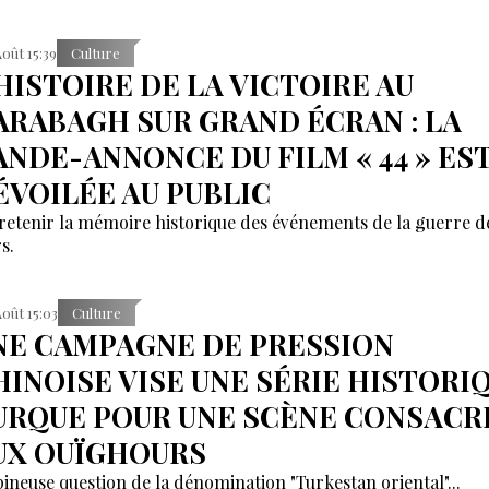
Août 15:39
Culture
'HISTOIRE DE LA VICTOIRE AU
ARABAGH SUR GRAND ÉCRAN : LA
ANDE-ANNONCE DU FILM « 44 » ES
ÉVOILÉE AU PUBLIC
retenir la mémoire historique des événements de la guerre d
s.
Août 15:03
Culture
NE CAMPAGNE DE PRESSION
HINOISE VISE UNE SÉRIE HISTORI
URQUE POUR UNE SCÈNE CONSACR
UX OUÏGHOURS
pineuse question de la dénomination "Turkestan oriental"...