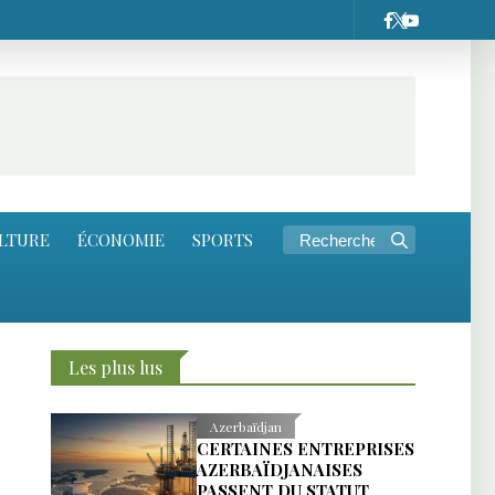
LTURE
ÉCONOMIE
SPORTS
Les plus lus
Azerbaïdjan
CERTAINES ENTREPRISES
AZERBAÏDJANAISES
PASSENT DU STATUT