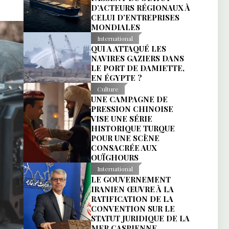
D’ACTEURS RÉGIONAUX À
CELUI D’ENTREPRISES
MONDIALES
International
QUI A ATTAQUÉ LES
NAVIRES GAZIERS DANS
LE PORT DE DAMIETTE,
EN ÉGYPTE ?
Culture
UNE CAMPAGNE DE
PRESSION CHINOISE
VISE UNE SÉRIE
HISTORIQUE TURQUE
POUR UNE SCÈNE
CONSACRÉE AUX
OUÏGHOURS
International
LE GOUVERNEMENT
IRANIEN ŒUVRE À LA
RATIFICATION DE LA
CONVENTION SUR LE
STATUT JURIDIQUE DE LA
MER CASPIENNE