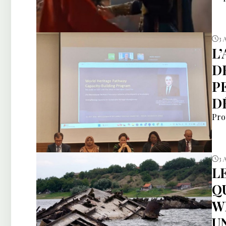
3 
L
D
P
D
Pro
3 
L
Q
W
U