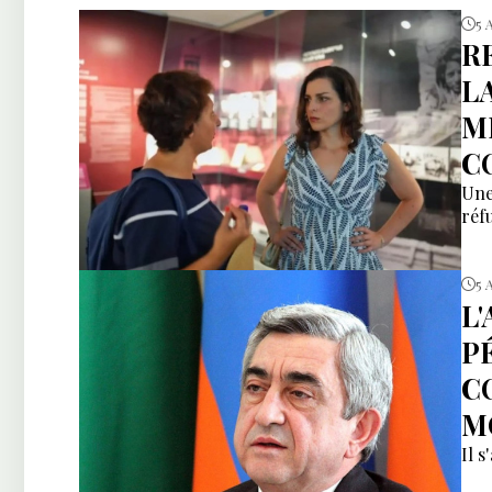
5 
R
L
M
C
Une
réfu
5 
L
P
C
M
Il s