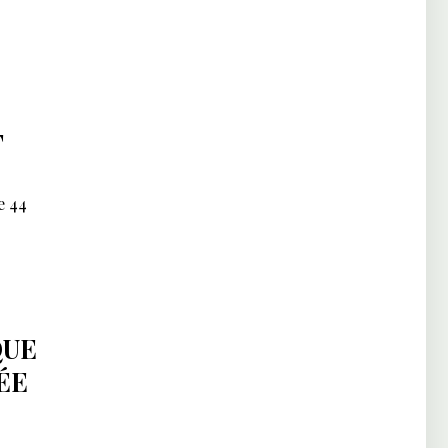
T
e 44
QUE
ÉE