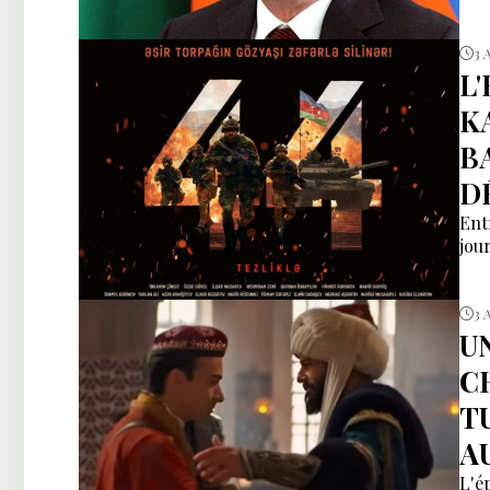
3 
L
K
B
D
Ent
jour
3 
U
C
T
A
L'é