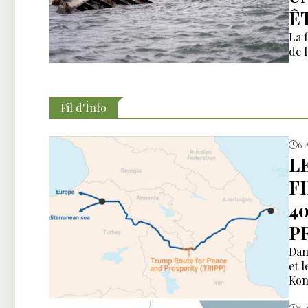
Ê
La f
de 
Fil d'İnfo
6 
L
F
4
P
Dan
et 
Kon