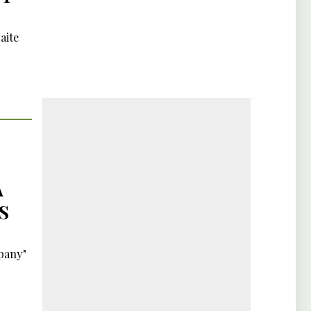
aite
À
S
mpany"