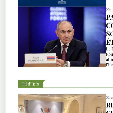
11
P
C
S
É
Le 
Rou
att
l’i
Fil d'İnfo
15
R