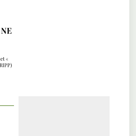
 NE
et «
TRIPP)