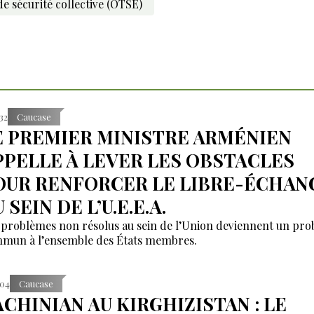
e sécurité collective (OTSE)
:32
Caucase
E PREMIER MINISTRE ARMÉNIEN
PPELLE À LEVER LES OBSTACLES
OUR RENFORCER LE LIBRE-ÉCHAN
 SEIN DE L’U.E.E.A.
 problèmes non résolus au sein de l’Union deviennent un pr
mun à l’ensemble des États membres.
:04
Caucase
ACHINIAN AU KIRGHIZISTAN : LE