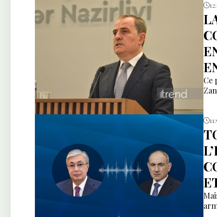
12
L
C
E
E
Ce 
Zan
11:
T
L
C
E
Mai
arm