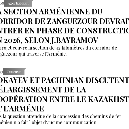
:08
Azerbaïdjan
A SECTION ARMÉNIENNE DU
ORRIDOR DE ZANGUEZOUR DEVRAI
NTRER EN PHASE DE CONSTRUCTI
N 2026, SELON J.BAYRAMOV
projet couvre la section de 42 kilomètres du corridor de
guezour qui traverse l’Arménie.
53
Caucase
OKAYEV ET PACHINIAN DISCUTENT
’ÉLARGISSEMENT DE LA
OOPÉRATION ENTRE LE KAZAKHS
T L’ARMÉNIE
s la question attendue de la concession des chemins de fer
énien n'a fait l'objet d'aucune communication.