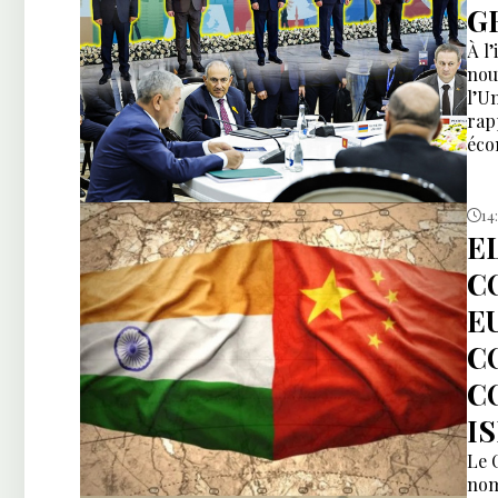
GR
À l
nou
l’U
rap
éco
mai
plus
14
E
C
E
C
C
I
Le 
nom