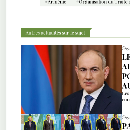
#Arménie
#Organisation du Traité d
Autres actualités sur le sujet
15
L
A
P
AU
Les
com
15
P