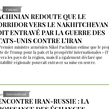
:34
Caucase
ACHINIAN REDOUTE QUE LE
ORRIDOR VERS LE NAKHITCHEVAN
OIT ENTRAVÉ PAR LA GUERRE DES
TATS-UNIS CONTRE L’IRAN
Premier ministre arménien Nikol Pachinian estime que le proj
te de Trump pour la paix et la prospérité internationales » (
irera les pays de la région, mais il a également déclaré que
nstabilité régionale pourrait entraver sa mise en œuvre.
:49
International
ENCONTRE IRAN-RUSSIE : LA