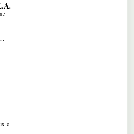
.A.
une
s en
s le