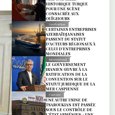
HISTORIQUE TURQUE
POUR UNE SCÈNE
CONSACRÉE AUX
OUÏGHOURS
Azerbaïdjan
CERTAINES ENTREPRISES
AZERBAÏDJANAISES
PASSENT DU STATUT
D’ACTEURS RÉGIONAUX À
CELUI D’ENTREPRISES
MONDIALES
International
LE GOUVERNEMENT
IRANIEN ŒUVRE À LA
RATIFICATION DE LA
CONVENTION SUR LE
STATUT JURIDIQUE DE LA
MER CASPIENNE
Caucase
UNE AUTRE USINE DE
TSAROUKIAN EST PASSÉE
SOUS LE CONTRÔLE DE
L’ÉTAT ARMÉNIEN - UNE