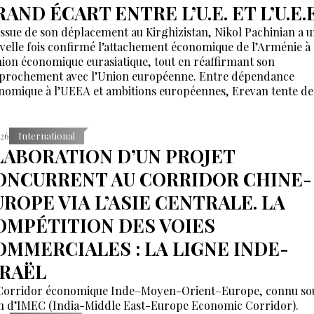
AND ÉCART ENTRE L’U.E. ET L’U.E.E
’issue de son déplacement au Kirghizistan, Nikol Pachinian a 
velle fois confirmé l’attachement économique de l’Arménie à
nion économique eurasiatique, tout en réaffirmant son
prochement avec l’Union européenne. Entre dépendance
nomique à l’UEEA et ambitions européennes, Erevan tente de
ntenir un équilibre dont les contradictions deviennent de plu
 difficiles à masquer.
:26
International
LABORATION D’UN PROJET
ONCURRENT AU CORRIDOR CHINE-
UROPE VIA L’ASIE CENTRALE. LA
OMPÉTITION DES VOIES
OMMERCIALES : LA LIGNE INDE-
SRAËL
Corridor économique Inde–Moyen-Orient–Europe, connu sou
 d’IMEC (India-Middle East-Europe Economic Corridor).