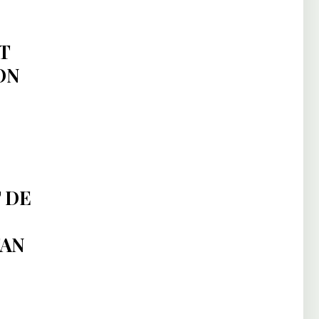
T
ON
 DE
TAN