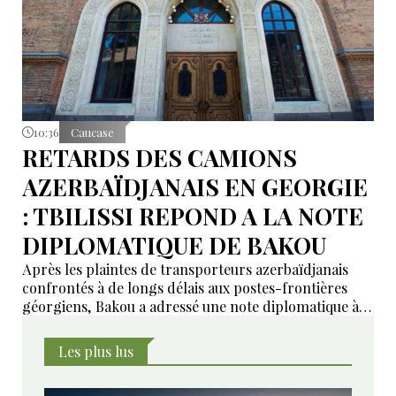
10:36
Caucase
RETARDS DES CAMIONS
AZERBAÏDJANAIS EN GEORGIE
: TBILISSI REPOND A LA NOTE
DIPLOMATIQUE DE BAKOU
Après les plaintes de transporteurs azerbaïdjanais
confrontés à de longs délais aux postes-frontières
géorgiens, Bakou a adressé une note diplomatique à
Tbilissi. Le ministère géorgien des Affaires étrangères
affirme avoir transmis la demande aux autorités
Les plus lus
compétentes et annoncé des mesures pour examiner
les violations signalées.