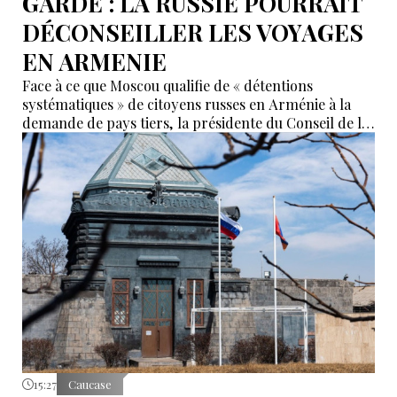
GARDE : LA RUSSIE POURRAIT
DÉCONSEILLER LES VOYAGES
EN ARMENIE
Face à ce que Moscou qualifie de « détentions
systématiques » de citoyens russes en Arménie à la
demande de pays tiers, la présidente du Conseil de la
Fédération, Valentina Matvienko, a adressé une mise
en garde à Erevan. Selon elle, si cette pratique se
poursuit, la Russie pourrait recommander à ses
ressortissants de renoncer aux voyages en Arménie.
15:27
Caucase