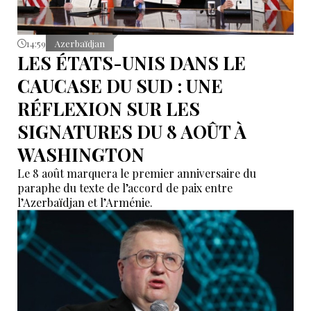
14:59
Azerbaïdjan
LES ÉTATS-UNIS DANS LE
CAUCASE DU SUD : UNE
RÉFLEXION SUR LES
SIGNATURES DU 8 AOÛT À
WASHINGTON
Le 8 août marquera le premier anniversaire du
paraphe du texte de l’accord de paix entre
l’Azerbaïdjan et l’Arménie.