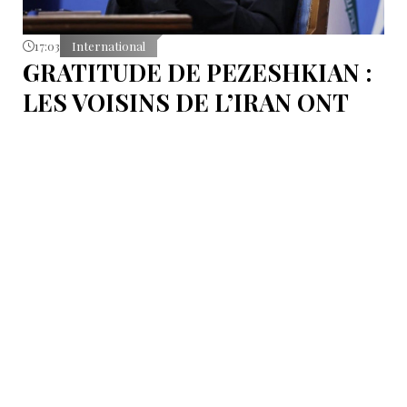
17:03
International
GRATITUDE DE PEZESHKIAN :
LES VOISINS DE L’IRAN ONT
EMPÊCHÉ LES TENTATIVES
DE DÉSTABILISATION DU PAYS
Le président iranien Massoud Pezeshkian affirme que
l’amélioration des relations de Téhéran avec les pays
voisins a joué un rôle essentiel lors du récent conflit.
Selon lui, les États de la région auraient empêché des
tentatives d’infiltration et de troubles aux frontières
nord-ouest et sud-est de l’Iran.