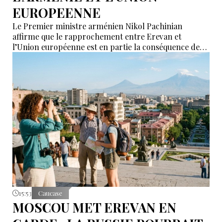
EUROPEENNE
Le Premier ministre arménien Nikol Pachinian
affirme que le rapprochement entre Erevan et
l’Union européenne est en partie la conséquence des
déclarations de certains partenaires de l’Union
économique eurasiatique (UEEA), qui auraient affirmé
que l’Arménie « n’était nécessaire à personne ». Selon
lui, ces propos ont poussé Erevan à rechercher de
nouvelles alternatives économiques et diplomatiques.
15:53
Caucase
MOSCOU MET EREVAN EN