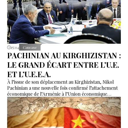
15:04
Caucase
PACHINIAN AU KIRGHIZISTAN :
LE GRAND ÉCART ENTRE L’U.E.
ET L’U.E.E.A.
À l’issue de son déplacement au Kirghizistan, Nikol
Pachinian a une nouvelle fois confirmé l’attachement
économique de l’Arménie à l’Union économique
eurasiatique, tout en réaffirmant son rapprochement
avec l’Union européenne. Entre dépendance
économique à l’UEEA et ambitions européennes,
Erevan tente de maintenir un équilibre dont les
contradictions deviennent de plus en plus difficiles à