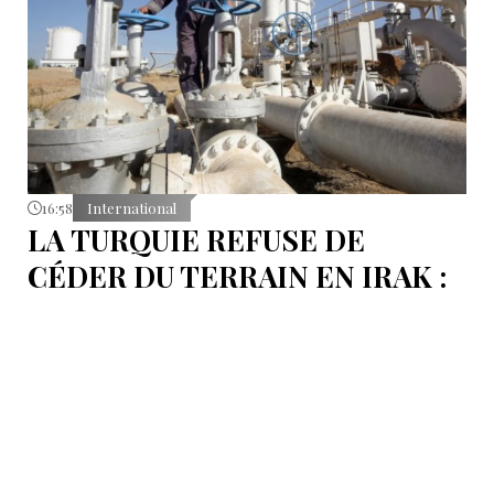
16:58
International
LA TURQUIE REFUSE DE
CÉDER DU TERRAIN EN IRAK :
L’OLÉODUC RIVAL KIRKOUK-
BANIAS, EN SYRIE
Le véritable coût de la politique d’Ankara ne réside
pas dans les procédures d’arbitrage et les
indemnisations mais dans la perte de ce statut même
d’« intermédiaire indispensable » que la Turquie a mis
des décennies à construire.