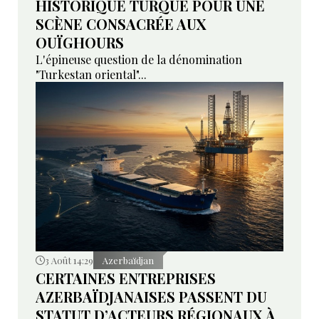
HISTORIQUE TURQUE POUR UNE
SCÈNE CONSACRÉE AUX
OUÏGHOURS
L'épineuse question de la dénomination
"Turkestan oriental"...
3 Août 14:29
Azerbaïdjan
CERTAINES ENTREPRISES
AZERBAÏDJANAISES PASSENT DU
STATUT D’ACTEURS RÉGIONAUX À