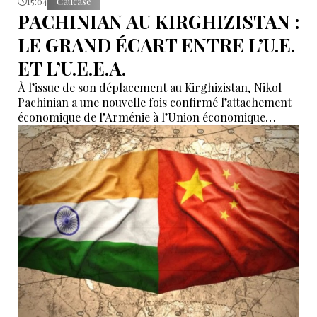
15:04
Caucase
PACHINIAN AU KIRGHIZISTAN :
LE GRAND ÉCART ENTRE L’U.E.
ET L’U.E.E.A.
À l’issue de son déplacement au Kirghizistan, Nikol
Pachinian a une nouvelle fois confirmé l’attachement
économique de l’Arménie à l’Union économique
eurasiatique, tout en réaffirmant son rapprochement
avec l’Union européenne. Entre dépendance
économique à l’UEEA et ambitions européennes,
Erevan tente de maintenir un équilibre dont les
contradictions deviennent de plus en plus difficiles à
masquer.