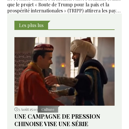
que le projet « Route de Trump pour la paix et la
prospérité internationales » (TRIPP) attirera les pays
de la région, mais il a également déclaré que
l’instabilité régionale pourrait entraver sa mise en
Les plus lus
œuvre.
3 Août 15:03
Culture
UNE CAMPAGNE DE PRESSION
CHINOISE VISE UNE SÉRIE