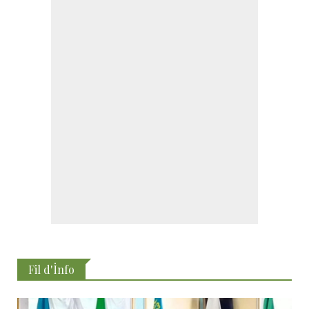
Fil d'İnfo