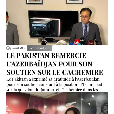
5 Août 18:14
Azerbaïdjan
LE PAKISTAN REMERCIE
L’AZERBAÏDJAN POUR SON
SOUTIEN SUR LE CACHEMIRE
Le Pakistan a exprimé sa gratitude à l’Azerbaïdjan
pour son soutien constant à la position d’Islamabad
sur la question du Jammu-et-Cachemire dans les
instances internationales.