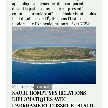
apostolique arménienne, doit comparaître
devant la justice dans ce qui est présenté
comme la première affaire pénale visant le plus
haut dignitaire de l'Église dans l'histoire
moderne de l'Arménie, rapporte AzerNEWS.
31 Juillet 11:04
Caucase
NAURU ROMPT SES RELATIONS
DIPLOMATIQUES AVEC
L'ABKHAZIE ET L'OSSÉTIE DU SUD :