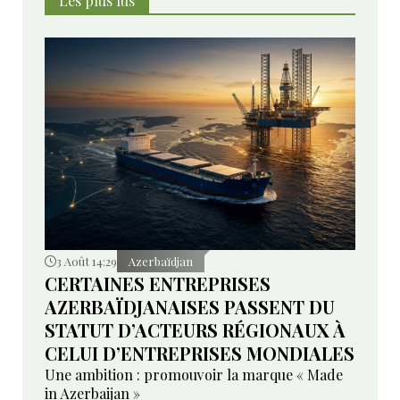
Les plus lus
3 Août 14:29
Azerbaïdjan
CERTAINES ENTREPRISES
AZERBAÏDJANAISES PASSENT DU
STATUT D’ACTEURS RÉGIONAUX À
CELUI D’ENTREPRISES MONDIALES
Une ambition : promouvoir la marque « Made
in Azerbaijan »