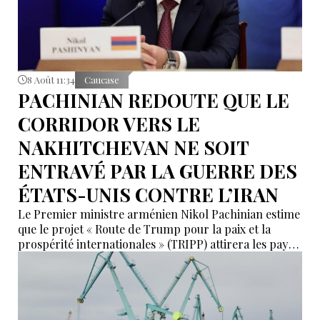
8 Août 11:34
Caucase
PACHINIAN REDOUTE QUE LE
CORRIDOR VERS LE
NAKHITCHEVAN NE SOIT
ENTRAVÉ PAR LA GUERRE DES
ÉTATS-UNIS CONTRE L’IRAN
Le Premier ministre arménien Nikol Pachinian estime
que le projet « Route de Trump pour la paix et la
prospérité internationales » (TRIPP) attirera les pays
de la région, mais il a également déclaré que
l’instabilité régionale pourrait entraver sa mise en
œuvre.