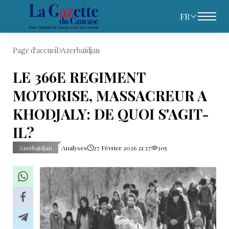
FR
Page d'accueil
Azerbaïdjan
LE 366E REGIMENT
MOTORISE, MASSACREUR A
KHODJALY: DE QUOI S'AGIT-
IL?
Azerbaïdjan
Analyses
27 Février 2026 21:37
305