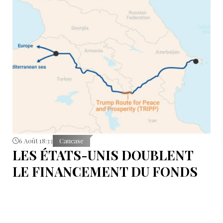
6 Août 18:33
Caucase
LES ÉTATS-UNIS DOUBLENT
LE FINANCEMENT DU FONDS
T.R.I.P.P.+ À 402 MILLIONS DE
DOLLARS POUR DES PROJETS
EN ARMÉNIE .