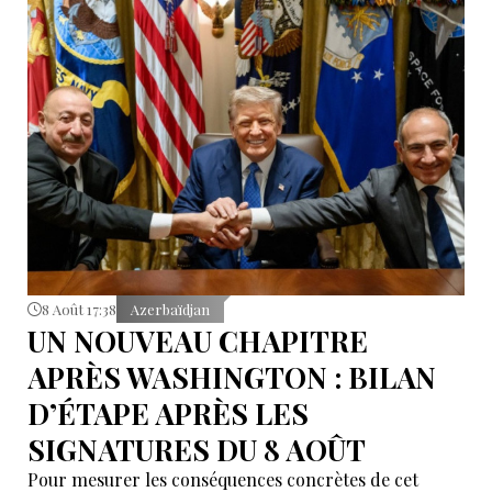
8 Août 17:38
Azerbaïdjan
UN NOUVEAU CHAPITRE
APRÈS WASHINGTON : BILAN
D’ÉTAPE APRÈS LES
SIGNATURES DU 8 AOÛT
Pour mesurer les conséquences concrètes de cet