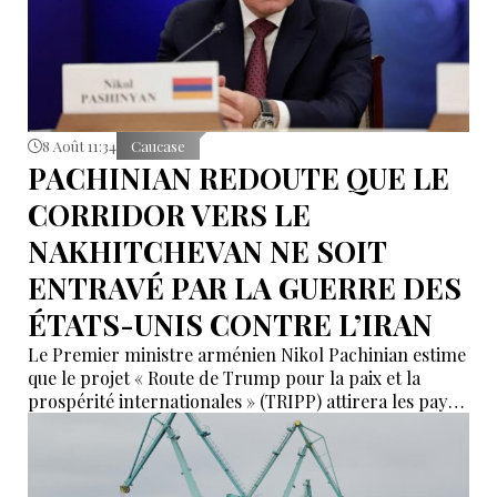
8 Août 11:34
Caucase
PACHINIAN REDOUTE QUE LE
CORRIDOR VERS LE
NAKHITCHEVAN NE SOIT
ENTRAVÉ PAR LA GUERRE DES
ÉTATS-UNIS CONTRE L’IRAN
Le Premier ministre arménien Nikol Pachinian estime
que le projet « Route de Trump pour la paix et la
prospérité internationales » (TRIPP) attirera les pays
de la région, mais il a également déclaré que
l’instabilité régionale pourrait entraver sa mise en
œuvre.