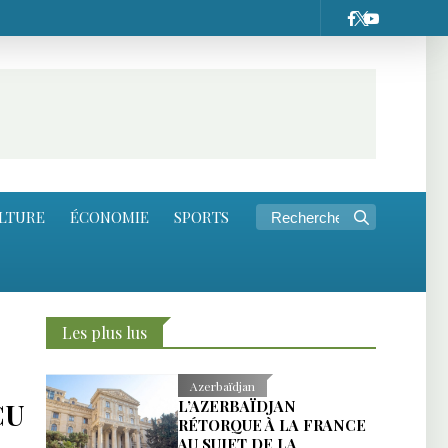
LTURE
ÉCONOMIE
SPORTS
Les plus lus
Azerbaïdjan
ÇU
L’AZERBAÏDJAN
RÉTORQUE À LA FRANCE
AU SUJET DE LA