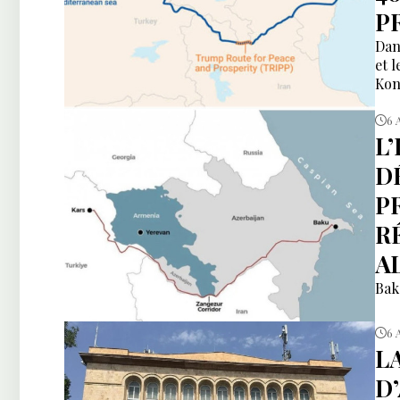
P
Dan
et 
Kon
6 
L
DÉ
P
R
A
Bak
6 
L
D