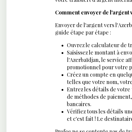
Comment envoyer de l'argent v
Envoyer de l'argent vers l'Azerb
guide étape par étape :
Ouvrez le calculateur de t
Saisissez le montant à envo
l'Azerbaïdjan, le service a
promotionnel pour votre p
Créez un compte en quelqu
telles que votre nom, votr
Entrez les détails de votr
de méthodes de paiement, y
bancaires.
Vérifiez tous les détails u
et c'est fait ! Le destinata
Profee ne se contente pas de tran