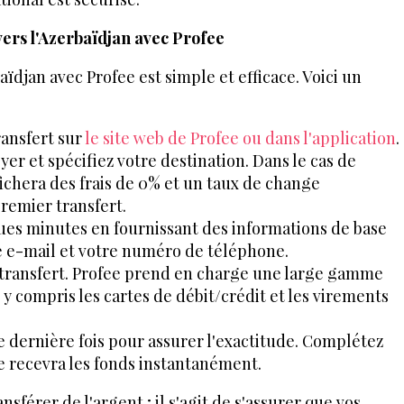
ers l'Azerbaïdjan avec Profee
aïdjan avec Profee est simple et efficace. Voici un
ransfert sur
le site web de Profee ou dans l'application
.
yer et spécifiez votre destination. Dans le cas de
ffichera des frais de 0% et un taux de change
remier transfert.
es minutes en fournissant des informations de base
e e-mail et votre numéro de téléphone.
e transfert. Profee prend en charge une large gamme
 compris les cartes de débit/crédit et les virements
ne dernière fois pour assurer l'exactitude. Complétez
ire recevra les fonds instantanément.
sférer de l'argent ; il s'agit de s'assurer que vos