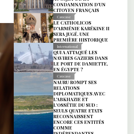
CONDAMNATION D’UN
CITOYEN FRANÇAIS
Caucase
LE CATHOLICOS
D'ARMÉNIE KARÉKINE II
SERA JUGÉ. UNE
PREMIÈRE HISTORIQUE
International
QUI A ATTAQUÉ LES
NAVIRES GAZIERS DANS
LE PORT DE DAMIETTE,
EN ÉGYPTE ?
Caucase
NAURU ROMPT SES
RELATIONS
DIPLOMATIQUES AVEC
L'ABKHAZIE ET
L'OSSÉTIE DU SUD :
SEULS QUATRE ETATS
RECONNAISSENT
ENCORE CES ENTITÉS
COMME
INDÉPENDANTES