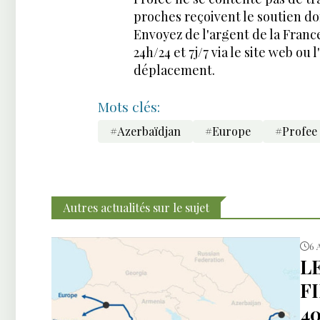
proches reçoivent le soutien do
Envoyez de l'argent de la Franc
24h/24 et 7j/7 via le site web ou
déplacement.
Mots clés:
#Azerbaïdjan
#Europe
#Profee
Autres actualités sur le sujet
6 
L
F
4