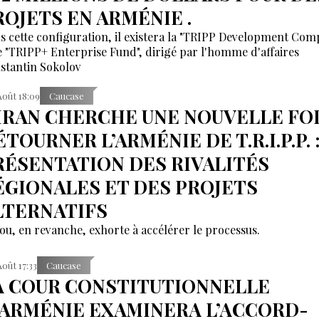
ROJETS EN ARMÉNIE .
s cette configuration, il existera la "TRIPP Development Co
le "TRIPP+ Enterprise Fund", dirigé par l'homme d'affaires
stantin Sokolov
Août 18:09
Caucase
’IRAN CHERCHE UNE NOUVELLE FOI
TOURNER L’ARMÉNIE DE T.R.I.P.P. 
RÉSENTATION DES RIVALITÉS
ÉGIONALES ET DES PROJETS
LTERNATIFS
ou, en revanche, exhorte à accélérer le processus.
Août 17:33
Caucase
A COUR CONSTITUTIONNELLE
’ARMÉNIE EXAMINERA L’ACCORD-