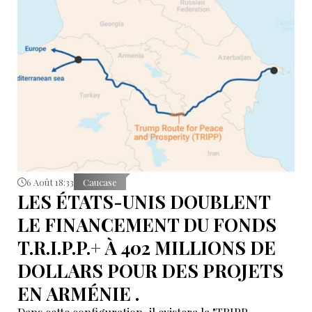
représentants des ports, du transport maritime, du
ferroviaire, de la logistique et des institutions
financières afin de discuter de l’avenir des corridors
reliant l’Asie, la mer Caspienne, la région de la mer
Noire et l’Europe.
6 Août 18:33
Caucase
LES ÉTATS-UNIS DOUBLENT
LE FINANCEMENT DU FONDS
T.R.I.P.P.+ À 402 MILLIONS DE
DOLLARS POUR DES PROJETS
EN ARMÉNIE .