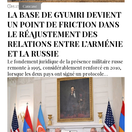
15:27
Caucase
LA BASE DE GYUMRI DEVIENT
UN POINT DE FRICTION DANS
LE RÉAJUSTEMENT DES
RELATIONS ENTRE L’ARMÉNIE
ET LA RUSSIE
Le fondement juridique de la présence militaire russe
remonte à 1995, considérablement renforcé en 2010,
lorsque les deux pays ont signé un protocole
additionnel prolongeant sa validité jusqu’en 2044.