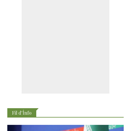
Fil d'İnfo