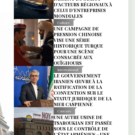
D’ACTEURS RÉGIONAUX À
CELUI D’ENTREPRISES
MONDIALES
Culture
UNE CAMPAGNE DE
PRESSION CHINOISE
VISE UNE SÉRIE
HISTORIQUE TURQUE
POUR UNE SCÈNE
CONSACRÉE AUX
OUÏGHOURS
International
LE GOUVERNEMENT
IRANIEN ŒUVRE À LA
RATIFICATION DE LA
CONVENTION SUR LE
STATUT JURIDIQUE DE LA
MER CASPIENNE
Caucase
UNE AUTRE USINE DE
TSAROUKIAN EST PASSÉE
SOUS LE CONTRÔLE DE
L’ÉTAT ARMÉNIEN - UNE