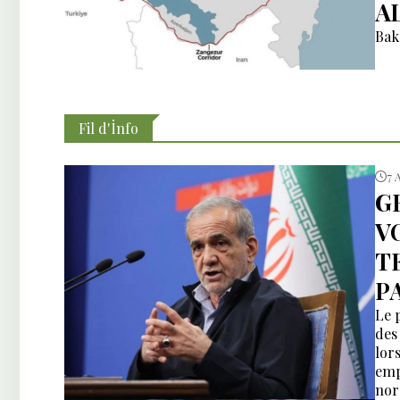
A
Bak
Fil d'İnfo
7 
G
V
T
P
Le 
des
lors
emp
nor