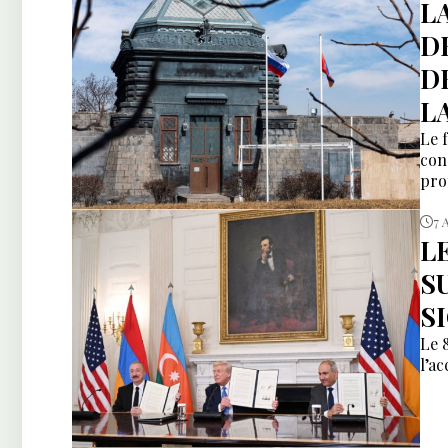
L
D
D
L
Le 
con
pro
7 
L
S
S
Le 
l’a