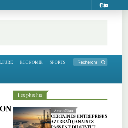
LTURE
ÉCONOMIE
SPORTS
Les plus lus
ION
Azerbaïdjan
CERTAINES ENTREPRISES
AZERBAÏDJANAISES
PASSENT DU STATUT