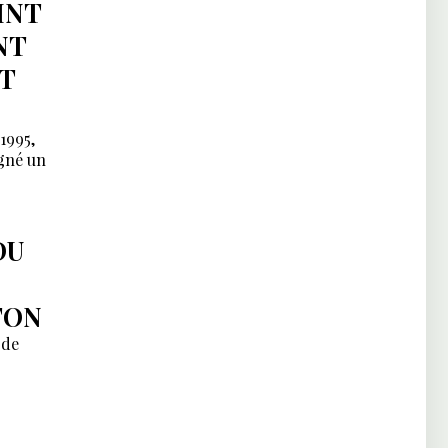
INT
NT
T
1995,
igné un
DU
TON
 de