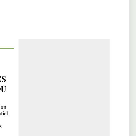
ES
DU
ion
tiel
s