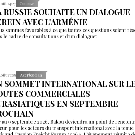
Août 14:27
Caucase
A RUSSIE SOUHAITE UN DIALOGUE
EREIN AVEC L’ARMÉNIE
us sommes favorables à ce que toutes ces questions soient rés
s le cadre de consultations et d’un dialogue".
Août 13:08
Azerbaïdjan
N SOMMET INTERNATIONAL SUR L
OUTES COMMERCIALES
URASIATIQUES EN SEPTEMBRE
ROCHAIN
7 au 9 septembre 2026, Bakou deviendra un point de rencont
eur pour les acteurs du transport international avec la tenue
ck and Caspian Freight Forum 2026 ». L’événement réunira d