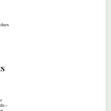
olues
ES
re
 du «
es