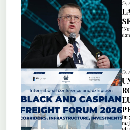
7 
L
S
"No
dan
7 
U
R
E
P
Du 
maj
Bla