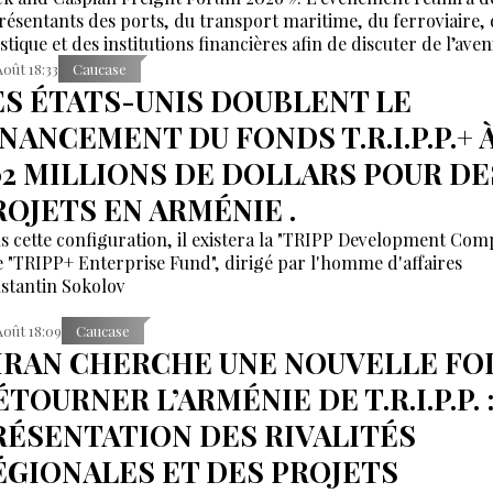
résentants des ports, du transport maritime, du ferroviaire, 
stique et des institutions financières afin de discuter de l’aven
ridors reliant l’Asie, la mer Caspienne, la région de la mer No
Août 18:33
Caucase
urope.
ES ÉTATS-UNIS DOUBLENT LE
INANCEMENT DU FONDS T.R.I.P.P.+ 
02 MILLIONS DE DOLLARS POUR DE
ROJETS EN ARMÉNIE .
s cette configuration, il existera la "TRIPP Development Co
le "TRIPP+ Enterprise Fund", dirigé par l'homme d'affaires
stantin Sokolov
Août 18:09
Caucase
’IRAN CHERCHE UNE NOUVELLE FOI
TOURNER L’ARMÉNIE DE T.R.I.P.P. 
RÉSENTATION DES RIVALITÉS
ÉGIONALES ET DES PROJETS