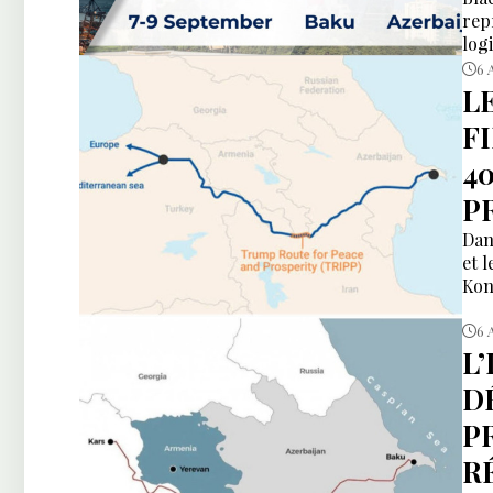
rep
logi
cor
6 
l’E
L
F
4
P
Dan
et 
Kon
6 
L
DÉ
P
R