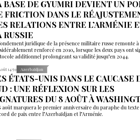
A BASE DE GYUMRI DEVIENT UN PO
E FRICTION DANS LE RÉAJUSTEME
ES RELATIONS ENTRE L’ARMÉNIE E
A RUSSIE
fondement juridique de la présence militaire russe remonte à 
sidérablement renforcé en 2010, lorsque les deux pays ont s
tocole additionnel prolongeant sa validité jusqu’en 2044.
Août 14:59
Azerbaïdjan
ES ÉTATS-UNIS DANS LE CAUCASE 
UD : UNE RÉFLEXION SUR LES
IGNATURES DU 8 AOÛT À WASHING
8 août marquera le premier anniversaire du paraphe du texte
ccord de paix entre l’Azerbaïdjan et l’Arménie.