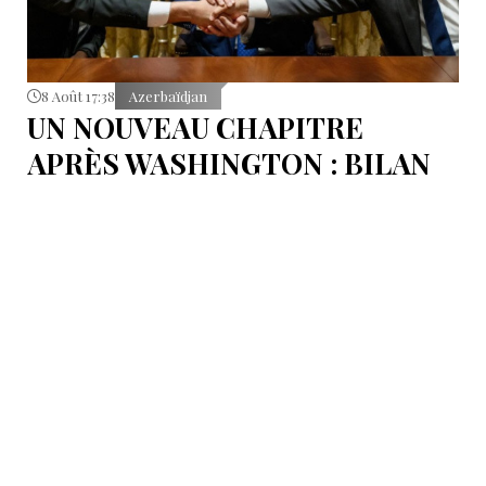
8 Août 17:38
Azerbaïdjan
UN NOUVEAU CHAPITRE
APRÈS WASHINGTON : BILAN
D’ÉTAPE APRÈS LES
SIGNATURES DU 8 AOÛT
Pour mesurer les conséquences concrètes de cet
accord.