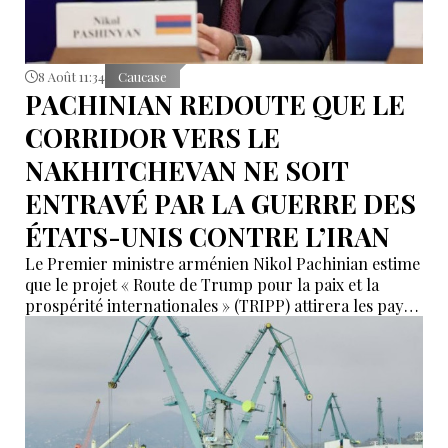
8 Août 11:34
Caucase
PACHINIAN REDOUTE QUE LE
CORRIDOR VERS LE
NAKHITCHEVAN NE SOIT
ENTRAVÉ PAR LA GUERRE DES
ÉTATS-UNIS CONTRE L’IRAN
Le Premier ministre arménien Nikol Pachinian estime
que le projet « Route de Trump pour la paix et la
prospérité internationales » (TRIPP) attirera les pays
de la région, mais il a également déclaré que
l’instabilité régionale pourrait entraver sa mise en
œuvre.