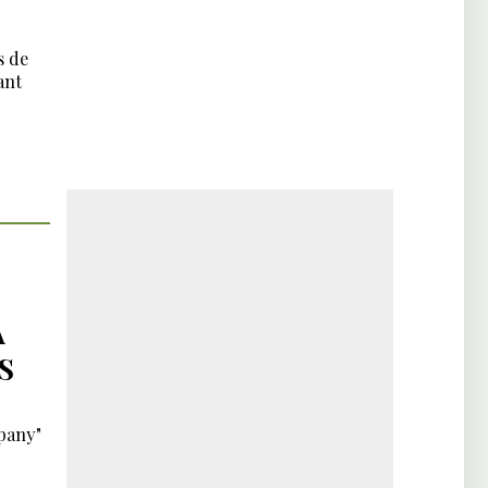
s de
ant
À
S
mpany"