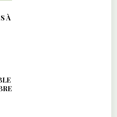
S À
:
BLE
BRE