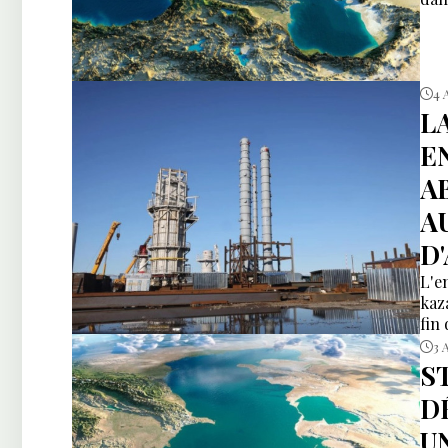
4 
L
E
A
A
D
L'e
kaz
fin
3 
S
D
U