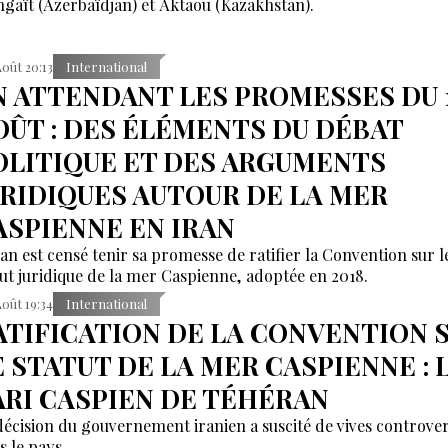
gaït (Azerbaïdjan) et Aktaou (Kazakhstan).
Août 20:13
International
N ATTENDANT LES PROMESSES DU 
OÛT : DES ÉLÉMENTS DU DÉBAT
OLITIQUE ET DES ARGUMENTS
URIDIQUES AUTOUR DE LA MER
ASPIENNE EN IRAN
ran est censé tenir sa promesse de ratifier la Convention sur l
tut juridique de la mer Caspienne, adoptée en 2018.
Août 19:34
International
ATIFICATION DE LA CONVENTION 
E STATUT DE LA MER CASPIENNE : 
ARI CASPIEN DE TÉHÉRAN
décision du gouvernement iranien a suscité de vives controve
s le pays.