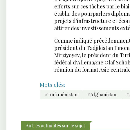
efforts sur ces tâches par le bi
établir des pourparlers diplom
projets d'infrastructure et éco
attirer des investissements ext
Comme indiqué précédemment, l
président du Tadjikistan Emoma
Mirziyoyev, le président du Tu
fédéral d'Allemagne Olaf Scholz
réunion du format Asie centra
Mots clés:
#Turkménistan
#Afghanistan
#
Autres actualités sur le sujet