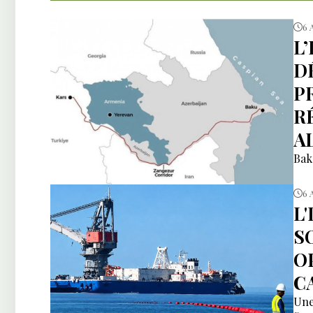
6 
L
DÉ
P
R
A
Bak
6 
L
S
O
C
Une