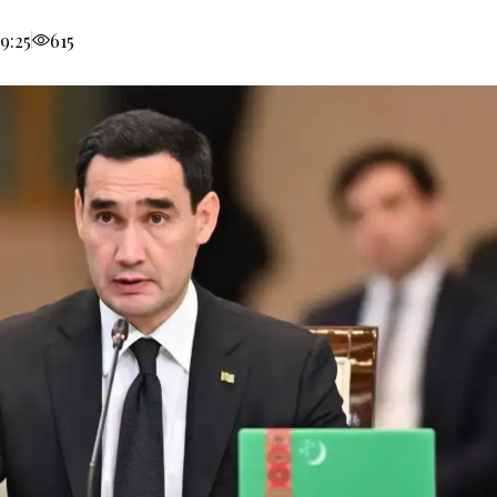
9:25
615