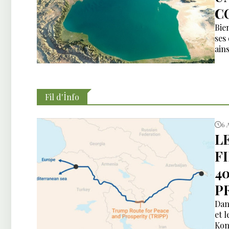
C
Bien
ses
ain
Fil d'İnfo
6 
L
F
4
P
Dan
et 
Kon