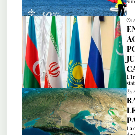
Sum
5 
E
A
P
J
C
L'I
sta
5 
R
L
P
La 
dan