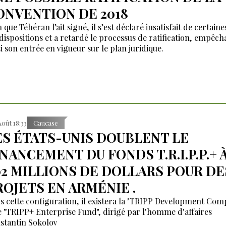
ONVENTION DE 2018
 que Téhéran l’ait signé, il s’est déclaré insatisfait de certaine
 dispositions et a retardé le processus de ratification, empêch
si son entrée en vigueur sur le plan juridique.
Août 18:33
Caucase
ES ÉTATS-UNIS DOUBLENT LE
INANCEMENT DU FONDS T.R.I.P.P.+ 
02 MILLIONS DE DOLLARS POUR DE
ROJETS EN ARMÉNIE .
s cette configuration, il existera la "TRIPP Development Co
le "TRIPP+ Enterprise Fund", dirigé par l'homme d'affaires
stantin Sokolov