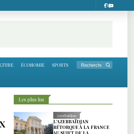
LTURE
ÉCONOMIE
SPORTS
Les plus lus
Azerbaïdjan
IX
L’AZERBAÏDJAN
RÉTORQUE À LA FRANCE
AU SUJET DE LA