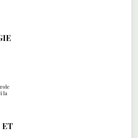
GIE
trole
i la
 ET