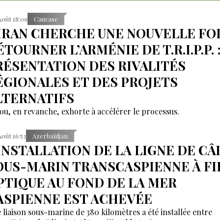
Août 18:09
Caucase
’IRAN CHERCHE UNE NOUVELLE FOI
TOURNER L’ARMÉNIE DE T.R.I.P.P. 
RÉSENTATION DES RIVALITÉS
ÉGIONALES ET DES PROJETS
LTERNATIFS
ou, en revanche, exhorte à accélérer le processus.
Août 16:53
Azerbaïdjan
'INSTALLATION DE LA LIGNE DE CÂ
OUS-MARIN TRANSCASPIENNE À FI
PTIQUE AU FOND DE LA MER
ASPIENNE EST ACHEVÉE
 liaison sous-marine de 380 kilomètres a été installée entre