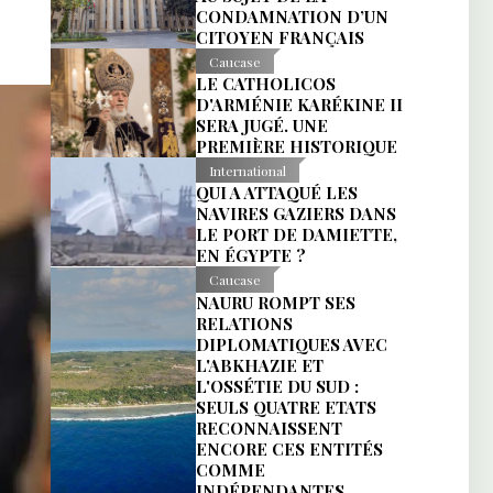
CONDAMNATION D’UN
CITOYEN FRANÇAIS
Caucase
LE CATHOLICOS
D'ARMÉNIE KARÉKINE II
SERA JUGÉ. UNE
PREMIÈRE HISTORIQUE
International
QUI A ATTAQUÉ LES
NAVIRES GAZIERS DANS
LE PORT DE DAMIETTE,
EN ÉGYPTE ?
Caucase
NAURU ROMPT SES
RELATIONS
DIPLOMATIQUES AVEC
L'ABKHAZIE ET
L'OSSÉTIE DU SUD :
SEULS QUATRE ETATS
RECONNAISSENT
ENCORE CES ENTITÉS
COMME
INDÉPENDANTES