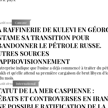
Août 11:11
Caucase
A RAFFINERIE DE KULEVI EN GÉOR
NTAME SA TRANSITION POUR
BANDONNER LE PÉTROLE RUSSE.
UTRES SOURCES
'APPROVISIONNEMENT
ntreprise indique que l'usine a déjà commencé à traiter du pé
akh et qu'elle attend sa première cargaison de brut libyen d'ic
 du mois.
Août 18:59
International
TATUT DE LA MER CASPIENNE :
ÉBATS ET CONTROVERSES EN IRAN
NE POSSIBLE RATIFICATION DE LA