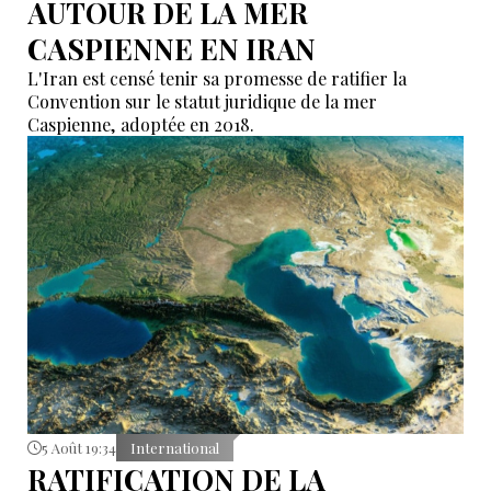
AUTOUR DE LA MER
CASPIENNE EN IRAN
L'Iran est censé tenir sa promesse de ratifier la
Convention sur le statut juridique de la mer
Caspienne, adoptée en 2018.
5 Août 19:34
International
RATIFICATION DE LA