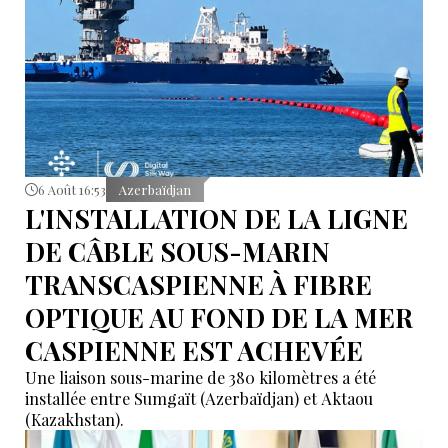
6 Août 16:53
Azerbaïdjan
L'INSTALLATION DE LA LIGNE
DE CÂBLE SOUS-MARIN
TRANSCASPIENNE À FIBRE
OPTIQUE AU FOND DE LA MER
CASPIENNE EST ACHEVÉE
Une liaison sous-marine de 380 kilomètres a été
installée entre Sumgaït (Azerbaïdjan) et Aktaou
(Kazakhstan).