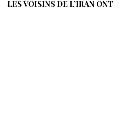
LES VOISINS DE L’IRAN ONT
EMPÊCHÉ LES TENTATIVES
DE DÉSTABILISATION DU PAYS
Le président iranien Massoud Pezeshkian affirme que
l’amélioration des relations de Téhéran avec les pays
voisins a joué un rôle essentiel lors du récent conflit.
Selon lui, les États de la région auraient empêché des
tentatives d’infiltration et de troubles aux frontières
nord-ouest et sud-est de l’Iran.
16:45
International