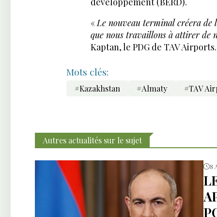
développement (BERD).
«
Le nouveau terminal créera de l
que nous travaillons à attirer de
Kaptan, le PDG de TAV Airports.
Mots clés:
#Kazakhstan
#Almaty
#TAV Air
Autres actualités sur le sujet
8 
L
A
P