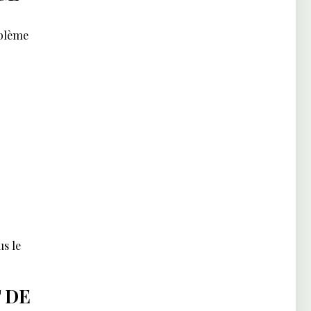
oblème
s le
 DE