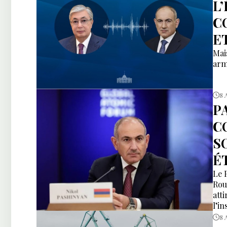
L
C
E
Mai
arm
8 
P
C
S
É
Le 
Rou
att
l’i
8 