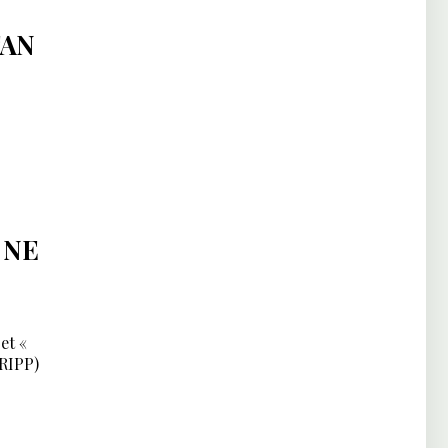
TAN
 NE
et «
TRIPP)