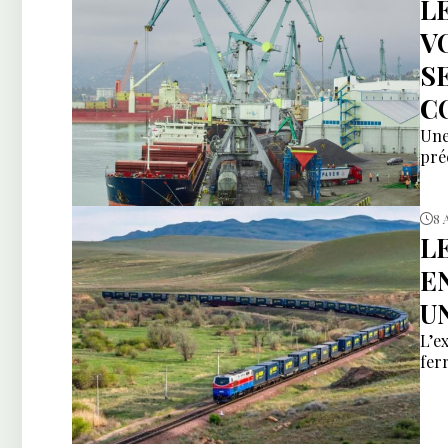
L
V
S
C
Une
pré
8 
L
E
U
L’e
fer