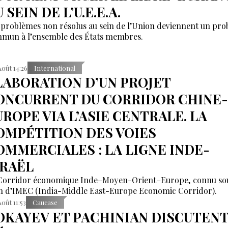
 SEIN DE L’U.E.E.A.
 problèmes non résolus au sein de l’Union deviennent un pr
mun à l’ensemble des États membres.
Août 14:26
International
LABORATION D’UN PROJET
ONCURRENT DU CORRIDOR CHINE-
UROPE VIA L’ASIE CENTRALE. LA
OMPÉTITION DES VOIES
OMMERCIALES : LA LIGNE INDE-
SRAËL
Corridor économique Inde–Moyen-Orient–Europe, connu sou
 d’IMEC (India-Middle East-Europe Economic Corridor).
Août 11:53
Caucase
OKAYEV ET PACHINIAN DISCUTENT