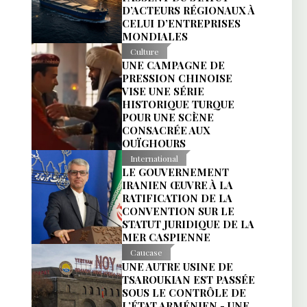
D’ACTEURS RÉGIONAUX À
CELUI D’ENTREPRISES
MONDIALES
Culture
UNE CAMPAGNE DE
PRESSION CHINOISE
VISE UNE SÉRIE
HISTORIQUE TURQUE
POUR UNE SCÈNE
CONSACRÉE AUX
OUÏGHOURS
International
LE GOUVERNEMENT
IRANIEN ŒUVRE À LA
RATIFICATION DE LA
CONVENTION SUR LE
STATUT JURIDIQUE DE LA
MER CASPIENNE
Caucase
UNE AUTRE USINE DE
TSAROUKIAN EST PASSÉE
SOUS LE CONTRÔLE DE
L’ÉTAT ARMÉNIEN - UNE