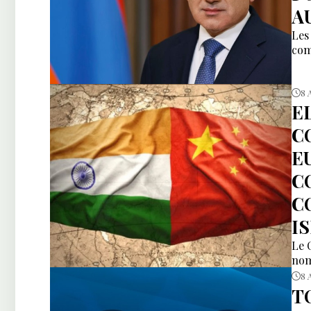
AU
Les
com
8 
E
C
E
C
C
I
Le 
nom
8 
T