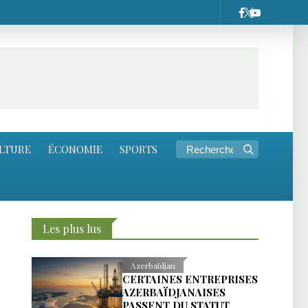
LTURE
ÉCONOMIE
SPORTS
Les plus lus
Azerbaïdjan
CERTAINES ENTREPRISES
AZERBAÏDJANAISES
PASSENT DU STATUT