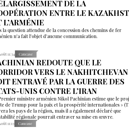
’ÉLARGISSEMENT DE LA
OOPÉRATION ENTRE LE KAZAKHS
T L’ARMÉNIE
s la question attendue de la concession des chemins de fer
énien n'a fait l'objet d'aucune communication.
Août 11:34
Caucase
ACHINIAN REDOUTE QUE LE
ORRIDOR VERS LE NAKHITCHEVAN
OIT ENTRAVÉ PAR LA GUERRE DES
TATS-UNIS CONTRE L’IRAN
Premier ministre arménien Nikol Pachinian estime que le proj
te de Trump pour la paix et la prospérité internationales » (
irera les pays de la région, mais il a également déclaré que
nstabilité régionale pourrait entraver sa mise en œuvre.
Août 11:13
Caucase