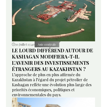
30 Juillet 13:40
Asie centrale
LE LOURD DIFFÉREND AUTOUR DE
KASHAGAN MODIFIERA-T-IL
L’AVENIR DES INVESTISSEMENTS
ÉTRANGERS AU KAZAKHSTAN ?
L’approche de plus en plus affirmée du
Kazakhstan à l’égard du projet pétrolier de
Kashagan reflète une évolution plus large des
priorités économiques, politiques et
environnementales du pays.