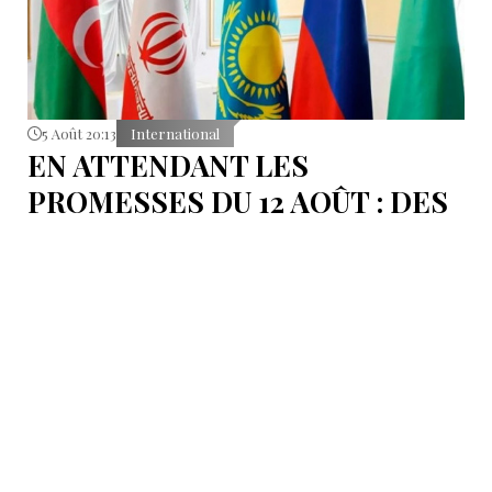
5 Août 20:13
International
EN ATTENDANT LES
PROMESSES DU 12 AOÛT : DES
ÉLÉMENTS DU DÉBAT
POLITIQUE ET DES
ARGUMENTS JURIDIQUES
AUTOUR DE LA MER
CASPIENNE EN IRAN
L'Iran est censé tenir sa promesse de ratifier la
Convention sur le statut juridique de la mer
Caspienne, adoptée en 2018.