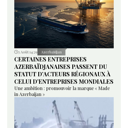
3 Août 14:29
Azerbaïdjan
CERTAINES ENTREPRISES
AZERBAÏDJANAISES PASSENT DU
STATUT D’ACTEURS RÉGIONAUX À
CELUI D’ENTREPRISES MONDIALES
Une ambition : promouvoir la marque « Made
in Azerbaijan »