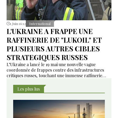
1 Juin 16:12
International
L'UKRAINE A FRAPPE UNE
RAFFINERIE DE "LUKOIL" ET
PLUSIEURS AUTRES CIBLES
STRATEGIQUES RUSSES
L’Ukraine a lancé le 19 mai une nouvelle vague
coordonnée de frappes contre des infrastructures
critiques russes, touchant une immense raffinerie
pétrolière pour la deuxième fois en moins de 48
heures, ainsi que plusieurs postes de commandement
Les plus lus
militaires.