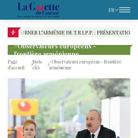
FR
ER L’ARMÉNIE DE T.R.I.P.P. : PRÉSENTATION DES RIVAL
#Observateurs européens -
frontière arménienne
Page
Mots
#Observateurs européens - frontière
d'accueil
clés
arménienne