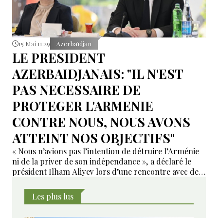
15 Mai 11:29
Azerbaïdjan
LE PRESIDENT
AZERBAIDJANAIS: "IL N'EST
PAS NECESSAIRE DE
PROTEGER L'ARMENIE
CONTRE NOUS, NOUS AVONS
ATTEINT NOS OBJECTIFS"
« Nous n’avions pas l’intention de détruire l’Arménie
ni de la priver de son indépendance », a déclaré le
président Ilham Aliyev lors d’une rencontre avec des
habitants de la ville de Zangilan.
Les plus lus