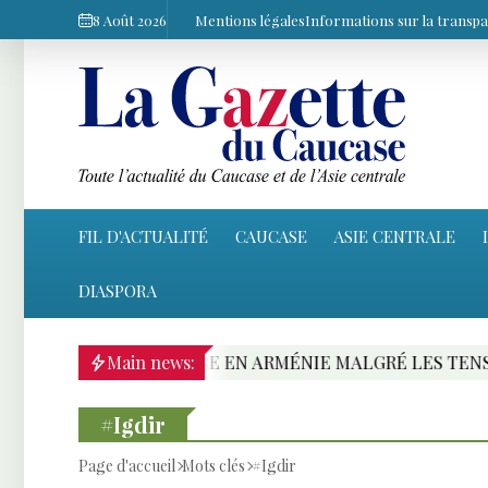
8 Août 2026
Mentions légales
Informations sur la transp
FIL D'ACTUALITÉ
CAUCASE
ASIE CENTRALE
DIASPORA
FERROVIAIRE EN ARMÉNIE MALGRÉ LES TENSIONS AVEC
Main news:
#Igdir
Page d'accueil
Mots clés
#Igdir