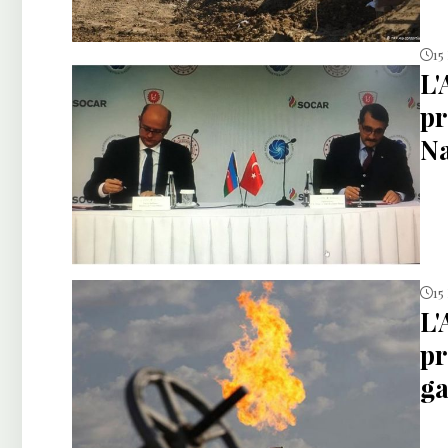
15
L'
pr
N
15
L'
pr
g