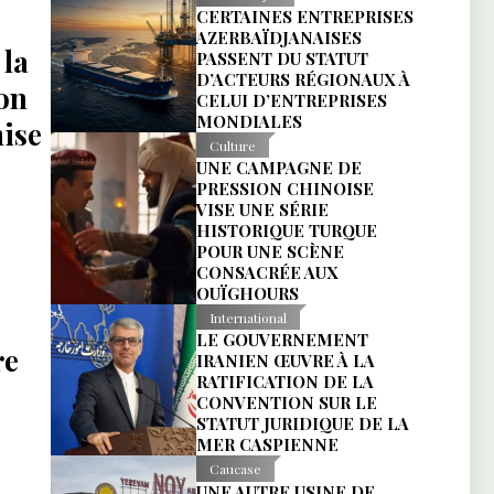
CERTAINES ENTREPRISES
AZERBAÏDJANAISES
 la
PASSENT DU STATUT
D’ACTEURS RÉGIONAUX À
on
CELUI D’ENTREPRISES
MONDIALES
mise
Culture
UNE CAMPAGNE DE
PRESSION CHINOISE
VISE UNE SÉRIE
HISTORIQUE TURQUE
POUR UNE SCÈNE
CONSACRÉE AUX
OUÏGHOURS
International
LE GOUVERNEMENT
re
IRANIEN ŒUVRE À LA
RATIFICATION DE LA
CONVENTION SUR LE
STATUT JURIDIQUE DE LA
MER CASPIENNE
Caucase
UNE AUTRE USINE DE