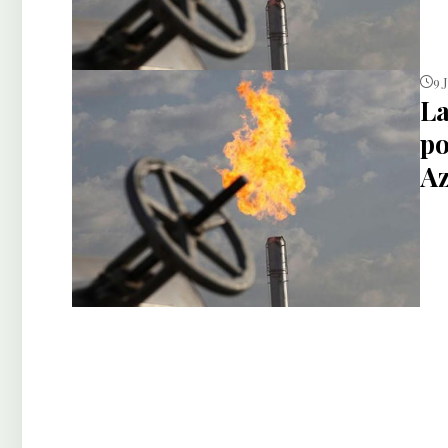
9 
La
po
Az