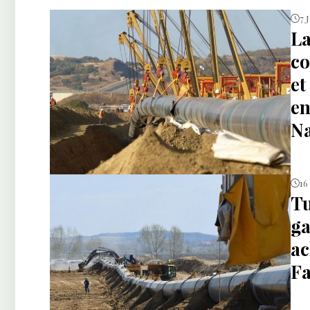
7 
La
co
et
en
Na
16
Tu
ga
ac
F