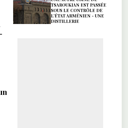
TSAROUKIAN EST PASSÉE
SOUS LE CONTRÔLE DE
L’ÉTAT ARMÉNIEN - UNE
DISTILLERIE
n
-
 un