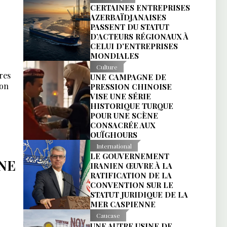
CERTAINES ENTREPRISES
AZERBAÏDJANAISES
PASSENT DU STATUT
D’ACTEURS RÉGIONAUX À
CELUI D’ENTREPRISES
MONDIALES
Culture
res
UNE CAMPAGNE DE
ion
PRESSION CHINOISE
VISE UNE SÉRIE
HISTORIQUE TURQUE
POUR UNE SCÈNE
CONSACRÉE AUX
OUÏGHOURS
International
LE GOUVERNEMENT
NNE
IRANIEN ŒUVRE À LA
RATIFICATION DE LA
CONVENTION SUR LE
STATUT JURIDIQUE DE LA
MER CASPIENNE
Caucase
UNE AUTRE USINE DE