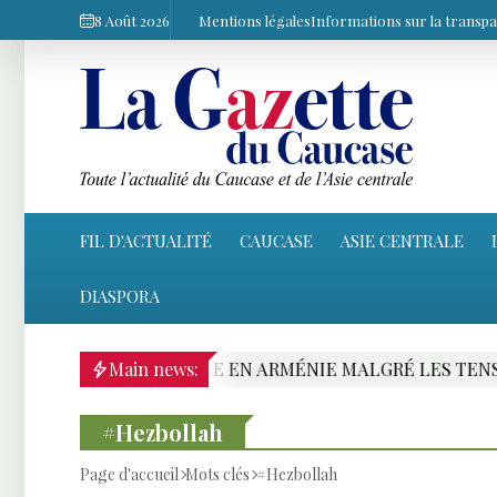
8 Août 2026
Mentions légales
Informations sur la transp
FIL D'ACTUALITÉ
CAUCASE
ASIE CENTRALE
DIASPORA
 FERROVIAIRE EN ARMÉNIE MALGRÉ LES TENSIONS AVEC
Main news:
#Hezbollah
Page d'accueil
Mots clés
#Hezbollah