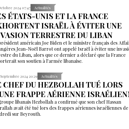
Octobre 2024 07:47
Actualités
ES ÉTATS-UNIS ET LA FRANCE
XHORTENT ISRAËL À ÉVITER UNE
NVASION TERRESTRE DU LIBAN
président américain Joe Biden et le ministre français des Affai
angères Jean-Noël Barrot ont appelé Israël à éviter une invas
restre du Liban, alors que ce dernier a déclaré que la France
orterait son soutien à l'armée libanaise.
 Septembre 2024 20:29
Actualités
E CHEF DU HEZBOLLAH TUÉ LORS
'UNE FRAPPE AÉRIENNE ISRAÉLIE
groupe libanais Hezbollah a confirmé que son chef Hassan
rallah avait été tué lors des frappes aériennes israéliennes de
dredi sur Beyrouth.