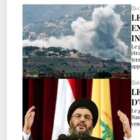
1 
L
E
I
Le 
étr
ter
app
28
L
D
Le 
Nas
ven