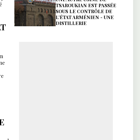
é
TSAROUKIAN EST PASSÉE
SOUS LE CONTRÔLE DE
L’ÉTAT ARMÉNIEN - UNE
DISTILLERIE
AT
un
une
re
E