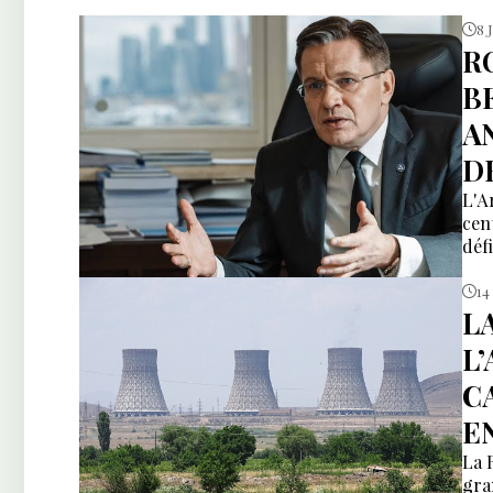
8 J
R
B
A
D
L'A
cen
défi
14
L
L
C
E
La 
gra