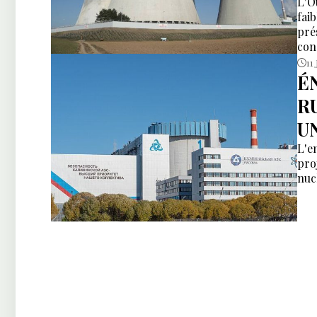
L'O
faib
pré
con
11 
É
R
U
L'e
pro
nuc