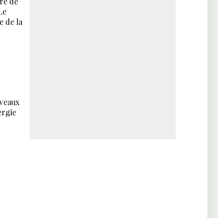
ire de
Le
e de la
uveaux
ergie