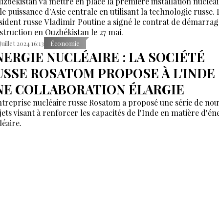
uzbékistan va mettre en place la première installation nucléa
le puissance d'Asie centrale en utilisant la technologie russe. 
sident russe Vladimir Poutine a signé le contrat de démarrag
struction en Ouzbékistan le 27 mai.
Juillet 2024 16:13
Économie
NERGIE NUCLÉAIRE : LA SOCIÉTÉ
USSE ROSATOM PROPOSE À L'INDE
NE COLLABORATION ÉLARGIE
ntreprise nucléaire russe Rosatom a proposé une série de no
jets visant à renforcer les capacités de l'Inde en matière d'én
léaire.