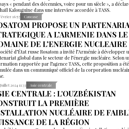
pays « pendant des décennies, voire pour un siècle », a déclar
haïl Kalouguine dans une interview accordée à TASS.
Février 16:57
Caucase
OSATOM PROPOSE UN PARTENARI
TRATEGIQUE A L’ARMENIE DANS LE
OMAINE DE L’ENERGIE NUCLEAIRE
société d’État russe Rosatom a invité l’Arménie à développer 
tenariat global dans le secteur de l’énergie nucléaire. Selon 
ormation rapportée par l’agence TASS, cette proposition a été
mulée dans un communiqué officiel de la corporation nucléai
se.
 Juillet 2024 11:33
Asie centrale
SIE CENTRALE : L'OUZBÉKISTAN
ONSTRUIT LA PREMIÈRE
NSTALLATION NUCLÉAIRE DE FAIBL
UISSANCE DE LA RÉGION