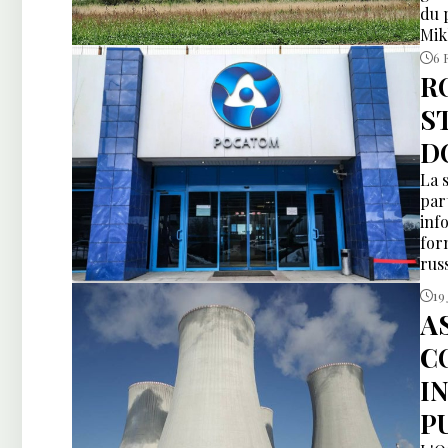
du 
Mik
6 
R
S
D
La 
par
inf
for
rus
19
A
C
I
P