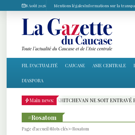
8 Août 2026
Mentions légales
Informations sur la transp
FIL D'ACTUALITÉ
CAUCASE
ASIE CENTRALE
DIASPORA
ERS LE NAKHITCHEVAN NE SOIT ENTRAVÉ PAR LA GUERR
Main news:
#Rosatom
Page d'accueil
Mots clés
#Rosatom