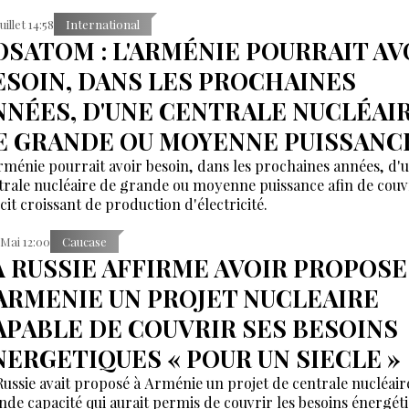
uillet 14:58
International
OSATOM : L'ARMÉNIE POURRAIT AV
ESOIN, DANS LES PROCHAINES
NNÉES, D'UNE CENTRALE NUCLÉAI
E GRANDE OU MOYENNE PUISSANC
rménie pourrait avoir besoin, dans les prochaines années, d'
trale nucléaire de grande ou moyenne puissance afin de couv
cit croissant de production d'électricité.
 Mai 12:00
Caucase
A RUSSIE AFFIRME AVOIR PROPOSE
’ARMENIE UN PROJET NUCLEAIRE
APABLE DE COUVRIR SES BESOINS
NERGETIQUES « POUR UN SIECLE »
Russie avait proposé à Arménie un projet de centrale nucléair
nde capacité qui aurait permis de couvrir les besoins énergét