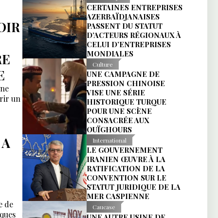
CERTAINES ENTREPRISES
AZERBAÏDJANAISES
OIR
PASSENT DU STATUT
D’ACTEURS RÉGIONAUX À
CELUI D’ENTREPRISES
MONDIALES
RE
Culture
E
UNE CAMPAGNE DE
PRESSION CHINOISE
une
VISE UNE SÉRIE
rir un
HISTORIQUE TURQUE
POUR UNE SCÈNE
CONSACRÉE AUX
OUÏGHOURS
 A
International
LE GOUVERNEMENT
IRANIEN ŒUVRE À LA
RATIFICATION DE LA
CONVENTION SUR LE
STATUT JURIDIQUE DE LA
MER CASPIENNE
e de
Caucase
iques
UNE AUTRE USINE DE