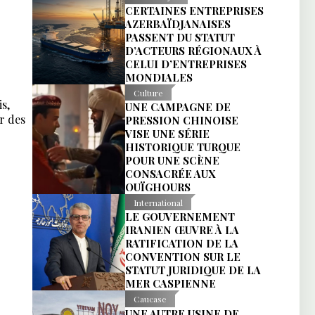
CERTAINES ENTREPRISES
AZERBAÏDJANAISES
PASSENT DU STATUT
D’ACTEURS RÉGIONAUX À
CELUI D’ENTREPRISES
MONDIALES
Culture
s,
UNE CAMPAGNE DE
r des
PRESSION CHINOISE
VISE UNE SÉRIE
HISTORIQUE TURQUE
POUR UNE SCÈNE
CONSACRÉE AUX
OUÏGHOURS
International
LE GOUVERNEMENT
IRANIEN ŒUVRE À LA
RATIFICATION DE LA
CONVENTION SUR LE
STATUT JURIDIQUE DE LA
MER CASPIENNE
Caucase
UNE AUTRE USINE DE