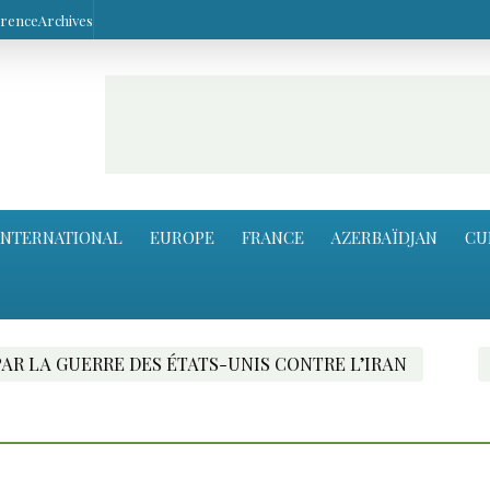
arence
Archives
INTERNATIONAL
EUROPE
FRANCE
AZERBAÏDJAN
CU
RRE DES ÉTATS-UNIS CONTRE L’IRAN
LE PORT