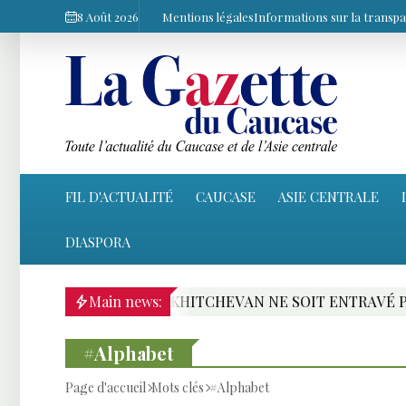
8 Août 2026
Mentions légales
Informations sur la transp
FIL D'ACTUALITÉ
CAUCASE
ASIE CENTRALE
DIASPORA
R VERS LE NAKHITCHEVAN NE SOIT ENTRAVÉ PAR LA GUE
Main news:
#Alphabet
Page d'accueil
Mots clés
#Alphabet