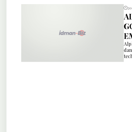
20
A
G
E
Alp
dan
tec