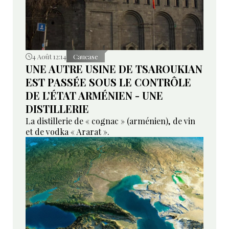
4 Août 12:14
Caucase
UNE AUTRE USINE DE TSAROUKIAN
EST PASSÉE SOUS LE CONTRÔLE
DE L’ÉTAT ARMÉNIEN - UNE
DISTILLERIE
La distillerie de « cognac » (arménien), de vin
et de vodka « Ararat ».