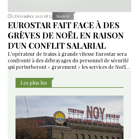
3 Décembre 2022 18:23
Société
EUROSTAR FAIT FACE À DES
GRÈVES DE NOËL EN RAISON
D'UN CONFLIT SALARIAL
L'opérateur de trains à grande vitesse Eurostar sera
confronté à des débrayages du personnel de sécurité
qui perturberont « gravement » les services de Noël, a
déclaré le syndicat de ce personnel.
Les plus lus