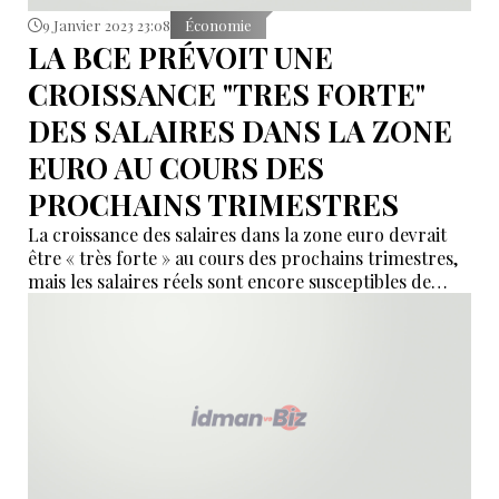
9 Janvier 2023 23:08
Économie
LA BCE PRÉVOIT UNE
CROISSANCE "TRES FORTE"
DES SALAIRES DANS LA ZONE
EURO AU COURS DES
PROCHAINS TRIMESTRES
La croissance des salaires dans la zone euro devrait
être « très forte » au cours des prochains trimestres,
mais les salaires réels sont encore susceptibles de
baisser en raison de l'inflation rapide, selon un article
du Bulletin économique de la Banque centrale
européenne publié lundi.