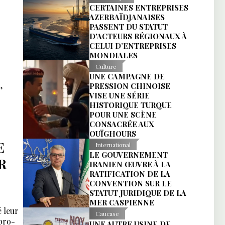
CERTAINES ENTREPRISES
AZERBAÏDJANAISES
PASSENT DU STATUT
D’ACTEURS RÉGIONAUX À
CELUI D’ENTREPRISES
MONDIALES
Culture
UNE CAMPAGNE DE
,
PRESSION CHINOISE
VISE UNE SÉRIE
HISTORIQUE TURQUE
POUR UNE SCÈNE
CONSACRÉE AUX
OUÏGHOURS
E
International
LE GOUVERNEMENT
R
IRANIEN ŒUVRE À LA
RATIFICATION DE LA
CONVENTION SUR LE
STATUT JURIDIQUE DE LA
MER CASPIENNE
é leur
Caucase
pro-
UNE AUTRE USINE DE