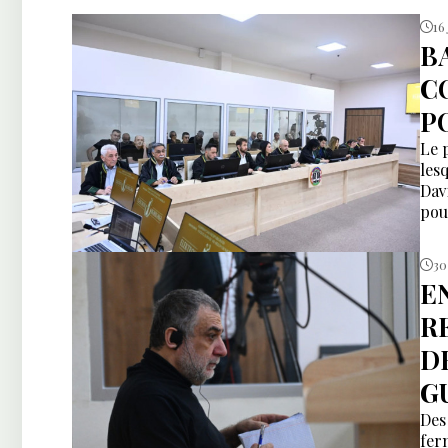
16 
B
C
P
Le 
les
Dav
pou
30
E
R
D
G
Des
fer