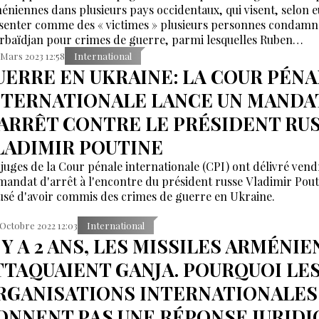
éniennes dans plusieurs pays occidentaux, qui visent, selon e
senter comme des « victimes » plusieurs personnes condamn
rbaïdjan pour crimes de guerre, parmi lesquelles Ruben
danyan.
 Mars 2023 12:58
International
UERRE EN UKRAINE: LA COUR PÉNA
NTERNATIONALE LANCE UN MANDA
'ARRÊT CONTRE LE PRÉSIDENT RU
LADIMIR POUTINE
 juges de la Cour pénale internationale (CPI) ont délivré vend
mandat d'arrêt à l'encontre du président russe Vladimir Pout
usé d'avoir commis des crimes de guerre en Ukraine.
 Octobre 2022 12:03
International
 Y A 2 ANS, LES MISSILES ARMÉNIE
TTAQUAIENT GANJA. POURQUOI LE
RGANISATIONS INTERNATIONALES
ONNENT PAS UNE RÉPONSE JURIDI