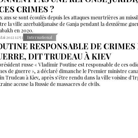
 CES CRIMES ?
x ans se sont écoulés depuis les attaques meurtrières au missi
tre la ville azerbaïdjanaise de Ganja pendant la deuxième gue
abakh en 2020.
Mai 2022 12:53
International
OUTINE RESPONSABLE DE CRIMES
UERRE, DIT TRUDEAU À KIEV
président russe « Vladimir Poutine est responsable de ces odi
mes de guerre », a déclaré dimanche le Premier ministre can
tin Trudeau à Kiev, après s'être rendu dans la ville voisine d'I
kraine accuse la Russie de massacres de civils.