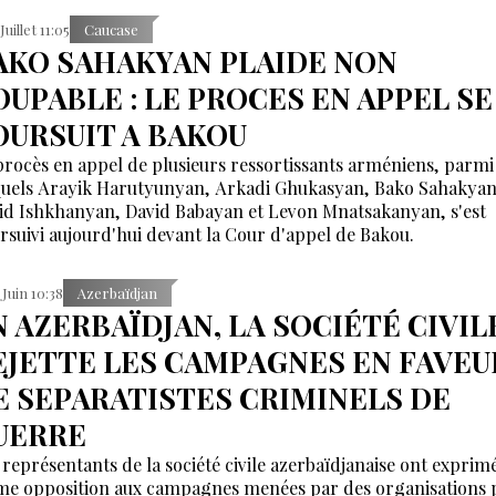
Juillet 11:05
Caucase
AKO SAHAKYAN PLAIDE NON
OUPABLE : LE PROCES EN APPEL SE
OURSUIT A BAKOU
procès en appel de plusieurs ressortissants arméniens, parmi
quels Arayik Harutyunyan, Arkadi Ghukasyan, Bako Sahakyan
id Ishkhanyan, David Babayan et Levon Mnatsakanyan, s'est
rsuivi aujourd'hui devant la Cour d'appel de Bakou.
 Juin 10:38
Azerbaïdjan
N AZERBAÏDJAN, LA SOCIÉTÉ CIVIL
EJETTE LES CAMPAGNES EN FAVEU
E SEPARATISTES CRIMINELS DE
UERRE
 représentants de la société civile azerbaïdjanaise ont exprim
me opposition aux campagnes menées par des organisations 