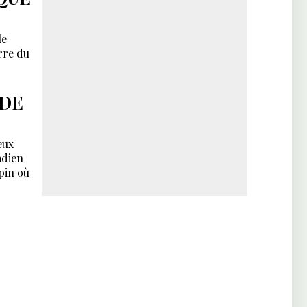
le
rre du
 DE
eux
adien
rpin où