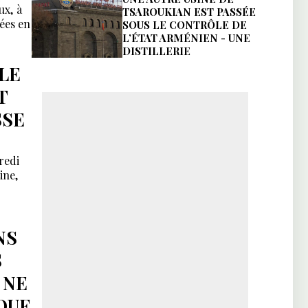
ux, à
TSAROUKIAN EST PASSÉE
ées en
SOUS LE CONTRÔLE DE
L’ÉTAT ARMÉNIEN - UNE
DISTILLERIE
LE
T
SSE
redi
ine,
NS
S
 NE
QUE