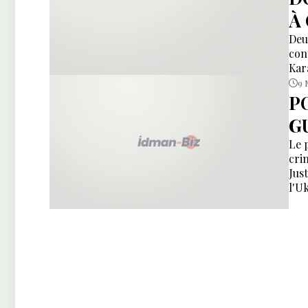
À
Deu
con
Kar
9 
P
G
Le 
cri
Jus
l'U