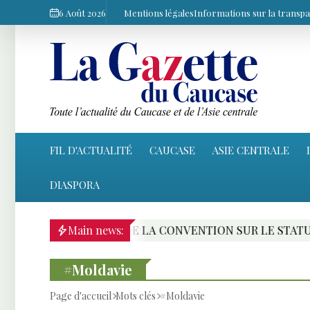
6 Août 2026
Mentions légales
Informations sur la transp
FIL D'ACTUALITÉ
CAUCASE
ASIE CENTRALE
DIASPORA
CONVENTION SUR LE STATUT DE LA MER CASPIENNE : LE 
Main news:
#Moldavie
Page d'accueil
Mots clés
#Moldavie