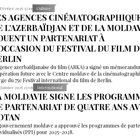
 Février 2025 22:19
Culture
ES AGENCES CINÉMATOGRAPHIQU
E L'AZERBAÏDJAN ET DE LA MOLDA
OUENT UN PARTENARIAT À
'OCCASION DU FESTIVAL DU FILM 
ERLIN
gence azerbaïdjanaise du film (ARKA) a signé un mémorand
pération future avec le Centre moldave de la cinématographi
ge du 75e Festival international du film de Berlin.
 Janvier 2025 22:06
International
A MOLDAVIE SIGNE LES PROGRAM
E PARTENARIAT DE QUATRE ANS A
'OTAN
gouvernement moldave a approuvé les programmes de parte
ividualisés (PPI) pour 2025-2028.