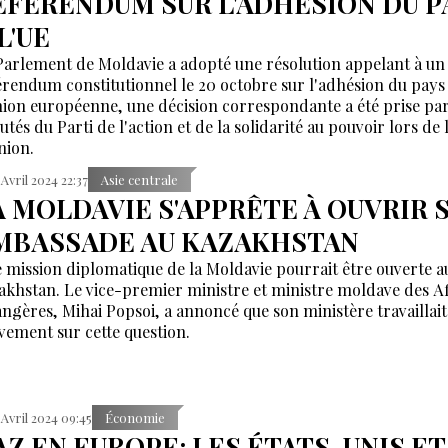
ÉFÉRENDUM SUR L'ADHÉSION DU P
L'UE
Parlement de Moldavie a adopté une résolution appelant à un
érendum constitutionnel le 20 octobre sur l'adhésion du pays
nion européenne, une décision correspondante a été prise par
tés du Parti de l'action et de la solidarité au pouvoir lors de 
nion.
 Avril 2024 22:37
Asie centrale
A MOLDAVIE S'APPRÊTE À OUVRIR 
MBASSADE AU KAZAKHSTAN
 mission diplomatique de la Moldavie pourrait être ouverte a
akhstan. Le vice-premier ministre et ministre moldave des Af
angères, Mihai Popsoi, a annoncé que son ministère travaillait
ivement sur cette question.
 Avril 2024 09:45
Économie
AZ EN EUROPE: LES ÉTATS-UNIS ET