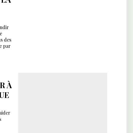
ondir
e
ns des
e par
R À
UE
aider
s