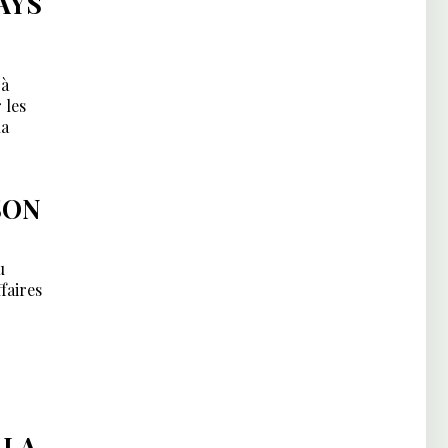
AYS
 à
 les
la
SON
u
faires
 LA