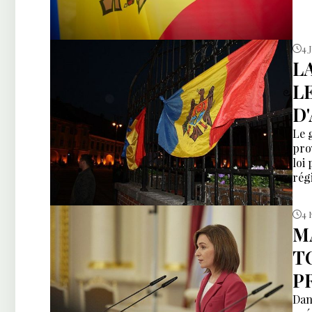
4 
L
L
D
Le 
pro
loi
rég
4 
M
T
P
Dan