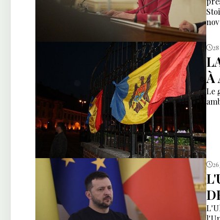
pré
Sto
nov
28
L
À
Le 
amb
26
L
D
L'U
l'U