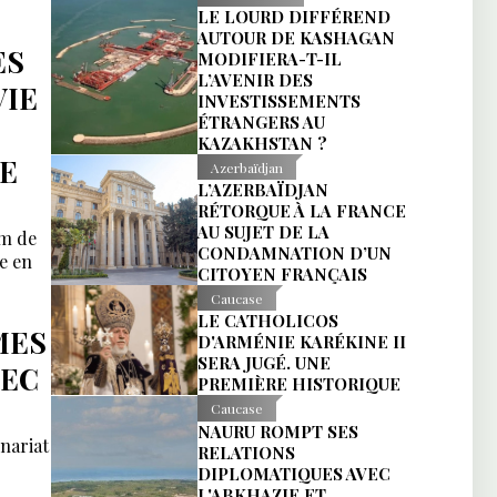
LE LOURD DIFFÉREND
AUTOUR DE KASHAGAN
ES
MODIFIERA-T-IL
L’AVENIR DES
VIE
INVESTISSEMENTS
ÉTRANGERS AU
KAZAKHSTAN ?
DE
Azerbaïdjan
L’AZERBAÏDJAN
RÉTORQUE À LA FRANCE
AU SUJET DE LA
um de
CONDAMNATION D’UN
e en
CITOYEN FRANÇAIS
Caucase
LE CATHOLICOS
MES
D'ARMÉNIE KARÉKINE II
SERA JUGÉ. UNE
VEC
PREMIÈRE HISTORIQUE
Caucase
NAURU ROMPT SES
nariat
RELATIONS
DIPLOMATIQUES AVEC
L'ABKHAZIE ET