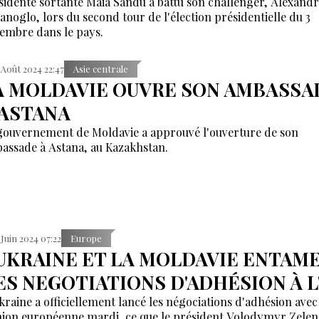
sidente sortante Maia Sandu a battu son challenger, Alexandr
ianoglo, lors du second tour de l'élection présidentielle du 3
embre dans le pays.
 Août 2024 22:47
Asie centrale
A MOLDAVIE OUVRE SON AMBASSA
 ASTANA
gouvernement de Moldavie a approuvé l'ouverture de son
assade à Astana, au Kazakhstan.
 Juin 2024 07:22
Europe
'UKRAINE ET LA MOLDAVIE ENTAM
ES NEGOTIATIONS D'ADHÉSION À L
kraine a officiellement lancé les négociations d'adhésion avec
nion européenne mardi, ce que le président Volodymyr Zelen