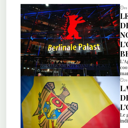
19
L
D
N
L
B
L'A
coo
mar
29
L
D
L
Le 
ind