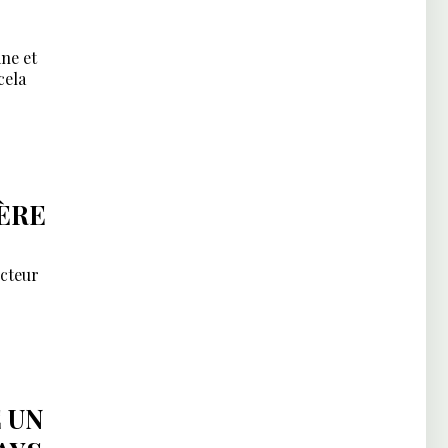
ine et
cela
ÈRE
ecteur
 UN