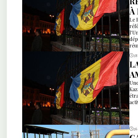
R
À 
Le 
réf
l'U
dépu
réu
28
L
A
Une
Kaz
étr
act
26
G