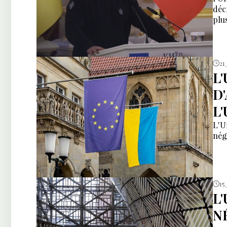
déc
plu
21
L
D
L
L'U
nég
15
L
N