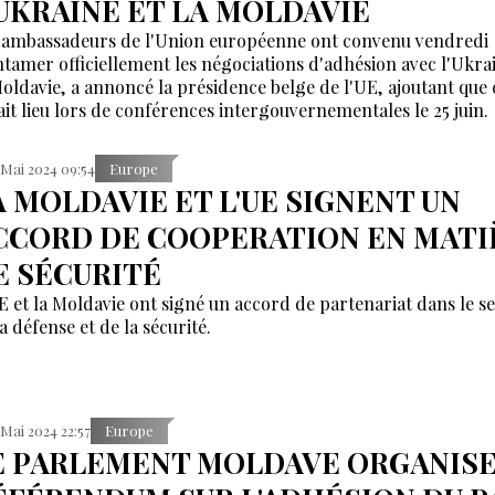
'UKRAINE ET LA MOLDAVIE
 ambassadeurs de l'Union européenne ont convenu vendredi
ntamer officiellement les négociations d'adhésion avec l'Ukra
Moldavie, a annoncé la présidence belge de l'UE, ajoutant que 
ait lieu lors de conférences intergouvernementales le 25 juin.
 Mai 2024 09:54
Europe
A MOLDAVIE ET L'UE SIGNENT UN
CCORD DE COOPERATION EN MATI
E SÉCURITÉ
E et la Moldavie ont signé un accord de partenariat dans le s
a défense et de la sécurité.
 Mai 2024 22:57
Europe
E PARLEMENT MOLDAVE ORGANISE