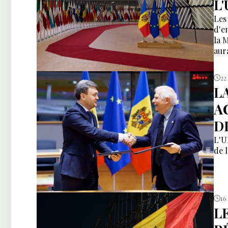
L
Les
d'e
la 
aur
22
L
A
D
L'U
de l
16
L