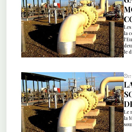
M
C
Les
la 
l'E
deu
le 
27
L
S
D
Le 
la 
sou