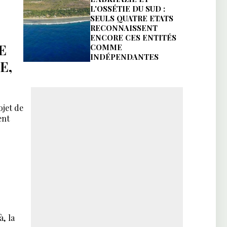
L'OSSÉTIE DU SUD :
SEULS QUATRE ETATS
RECONNAISSENT
ENCORE CES ENTITÉS
E
COMME
INDÉPENDANTES
E,
ojet de
ent
, la