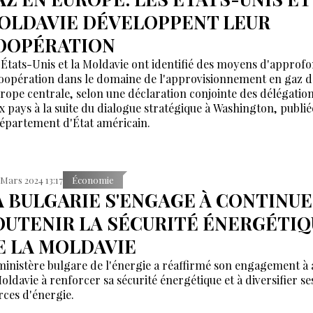
OLDAVIE DÉVELOPPENT LEUR
OOPÉRATION
 États-Unis et la Moldavie ont identifié des moyens d'approf
coopération dans le domaine de l'approvisionnement en gaz d
urope centrale, selon une déclaration conjointe des délégatio
x pays à la suite du dialogue stratégique à Washington, publié
département d'État américain.
 Mars 2024 13:17
Économie
A BULGARIE S'ENGAGE À CONTINUE
OUTENIR LA SÉCURITÉ ÉNERGÉTIQ
E LA MOLDAVIE
ministère bulgare de l'énergie a réaffirmé son engagement à 
Moldavie à renforcer sa sécurité énergétique et à diversifier se
rces d'énergie.