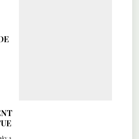
DE
ENT
'UE
sky a