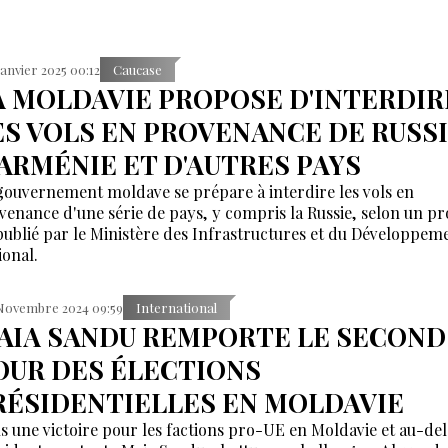
Janvier 2025 00:12
Caucase
A MOLDAVIE PROPOSE D'INTERDIR
ES VOLS EN PROVENANCE DE RUSSI
'ARMÉNIE ET D'AUTRES PAYS
gouvernement moldave se prépare à interdire les vols en
venance d'une série de pays, y compris la Russie, selon un pr
 publié par le Ministère des Infrastructures et du Développem
ional.
Novembre 2024 09:59
International
AIA SANDU REMPORTE LE SECOND
OUR DES ÉLECTIONS
RÉSIDENTIELLES EN MOLDAVIE
s une victoire pour les factions pro-UE en Moldavie et au-delà