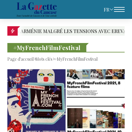
FR
ARMÉNIE MALGRÉ LES TENSIONS AVEC EREVAN
#MyFrenchFilmFestival
Page d'accueil
Mots clés
#MyFrenchFilmFestival