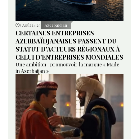
3 Août 14:29
Azerbaïdjan
CERTAINES ENTREPRISES
AZERBAÏDJANAISES PASSENT DU
STATUT D’ACTEURS RÉGIONAUX À
CELUI D’ENTREPRISES MONDIALES
Une ambition : promouvoir la marque « Made
in Azerbaijan »