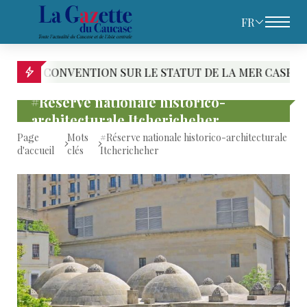
FR
ION SUR LE STATUT DE LA MER CASPIENNE : LE PARI CA
#Réserve nationale historico-
architecturale Itchericheher
Page
Mots
#Réserve nationale historico-architecturale
d'accueil
clés
Itchericheher