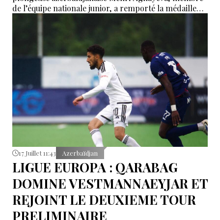
de l’équipe nationale junior, a remporté la médaille
d’argent dans l’épreuve du tremplin de 1 mètre,
catégorie filles (groupe E). L’athlète a obtenu 115,20
points, se classant 2e parmi 15 participantes.
17 Juillet 11:43
Azerbaïdjan
LIGUE EUROPA : QARABAG
DOMINE VESTMANNAEYJAR ET
REJOINT LE DEUXIEME TOUR
PRELIMINAIRE