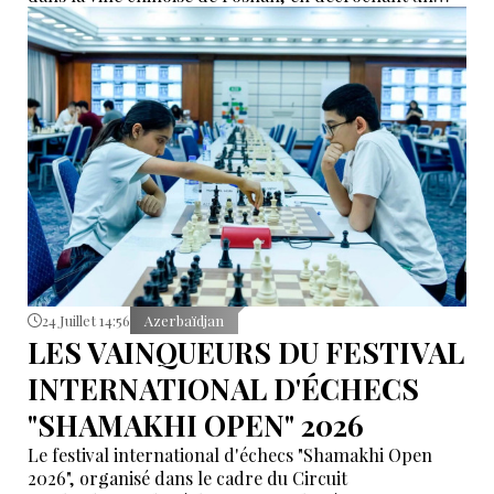
total de neuf médailles d'or, selon des informations
relayées par İdman.Biz.
24 Juillet 14:56
Azerbaïdjan
LES VAINQUEURS DU FESTIVAL
INTERNATIONAL D'ÉCHECS
"SHAMAKHI OPEN" 2026
Le festival international d'échecs "Shamakhi Open
2026", organisé dans le cadre du Circuit