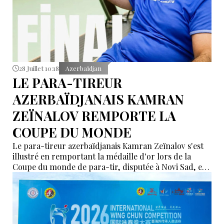
28 Juillet 10:18
Azerbaïdjan
LE PARA-TIREUR
AZERBAÏDJANAIS KAMRAN
ZEÏNALOV REMPORTE LA
COUPE DU MONDE
Le para-tireur azerbaïdjanais Kamran Zeïnalov s'est
illustré en remportant la médaille d'or lors de la
Coupe du monde de para-tir, disputée à Novi Sad, en
Serbie.