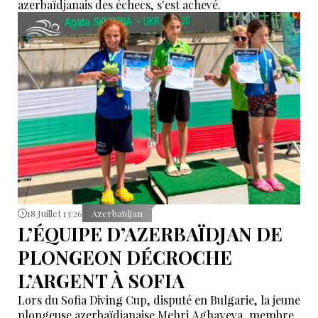
azerbaïdjanais des échecs, s'est achevé.
18 Juillet 13:26
Azerbaïdjan
L’ÉQUIPE D’AZERBAÏDJAN DE
PLONGEON DÉCROCHE
L’ARGENT À SOFIA
Lors du Sofia Diving Cup, disputé en Bulgarie, la jeune
plongeuse azerbaïdjanaise Mehri Aghayeva, membre