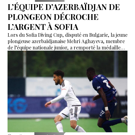
L’ÉQUIPE D’AZERBAÏDJAN DE
PLONGEON DÉCROCHE
L’ARGENT À SOFIA
Lors du Sofia Diving Cup, disputé en Bulgarie, la jeune
plongeuse azerbaïdjanaise Mehri Aghayeva, membre
de l’équipe nationale junior, a remporté la médaille
d’argent dans l’épreuve du tremplin de 1 mètre,
catégorie filles (groupe E). L’athlète a obtenu 115,20
points, se classant 2e parmi 15 participantes.