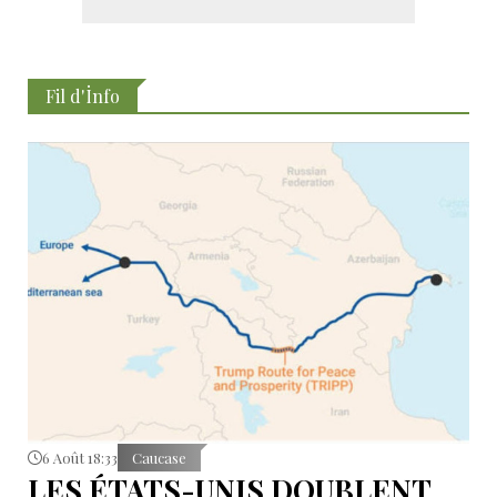
Fil d'İnfo
6 Août 18:33
Caucase
LES ÉTATS-UNIS DOUBLENT