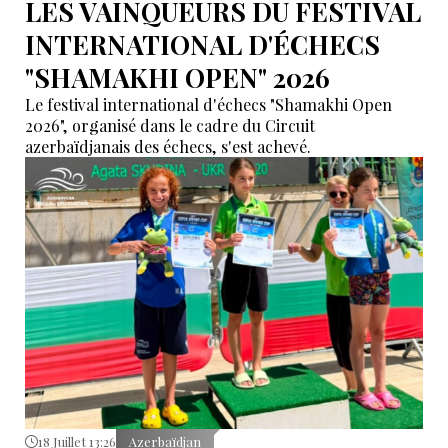
LES VAINQUEURS DU FESTIVAL
INTERNATIONAL D'ÉCHECS
"SHAMAKHI OPEN" 2026
Le festival international d'échecs "Shamakhi Open
2026", organisé dans le cadre du Circuit
azerbaïdjanais des échecs, s'est achevé.
18 Juillet 13:26
Azerbaïdjan