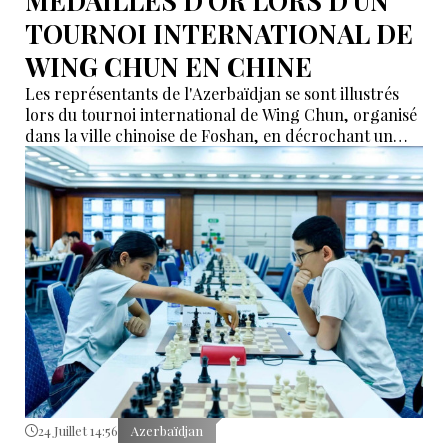
MEDAILLES D'OR LORS D'UN
TOURNOI INTERNATIONAL DE
WING CHUN EN CHINE
Les représentants de l'Azerbaïdjan se sont illustrés
lors du tournoi international de Wing Chun, organisé
dans la ville chinoise de Foshan, en décrochant un
total de neuf médailles d'or, selon des informations
relayées par İdman.Biz.
24 Juillet 14:56
Azerbaïdjan