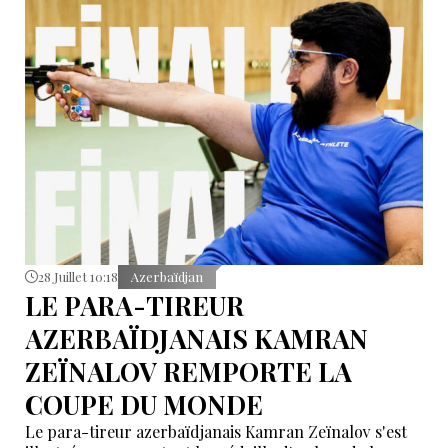
28 Juillet 10:18
Azerbaïdjan
LE PARA-TIREUR
AZERBAÏDJANAIS KAMRAN
ZEÏNALOV REMPORTE LA
COUPE DU MONDE
Le para-tireur azerbaïdjanais Kamran Zeïnalov s'est