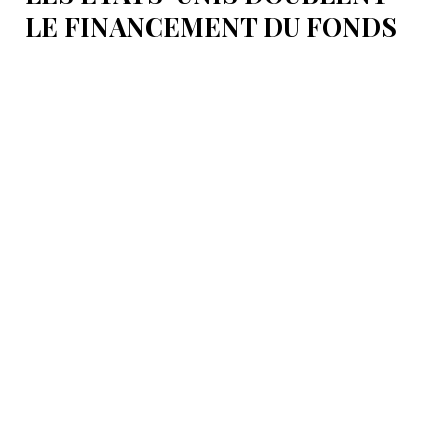
LE FINANCEMENT DU FONDS
T.R.I.P.P.+ À 402 MILLIONS DE
DOLLARS POUR DES PROJETS
EN ARMÉNIE .
Dans cette configuration, il existera la "TRIPP
Development Company" et le "TRIPP+ Enterprise
Fund", dirigé par l'homme d'affaires Konstantin
Sokolov