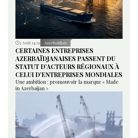
3 Août 14:29
Azerbaïdjan
CERTAINES ENTREPRISES
AZERBAÏDJANAISES PASSENT DU
STATUT D’ACTEURS RÉGIONAUX À
CELUI D’ENTREPRISES MONDIALES
Une ambition : promouvoir la marque « Made
in Azerbaijan »