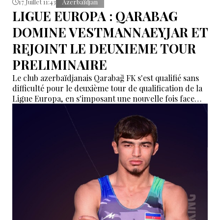
17 Juillet 11:43
Azerbaïdjan
LIGUE EUROPA : QARABAG
DOMINE VESTMANNAEYJAR ET
REJOINT LE DEUXIEME TOUR
PRELIMINAIRE
Le club azerbaïdjanais Qarabağ FK s'est qualifié sans
difficulté pour le deuxième tour de qualification de la
Ligue Europa, en s'imposant une nouvelle fois face
aux Islandais de Vestri, jeudi soir à Reykjavik.