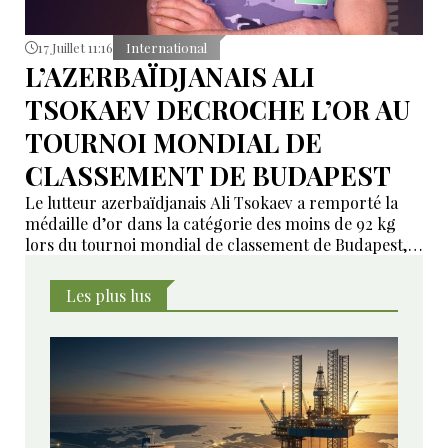
17 Juillet 11:16
International
L’AZERBAÏDJANAIS ALI
TSOKAEV DECROCHE L’OR AU
TOURNOI MONDIAL DE
CLASSEMENT DE BUDAPEST
Le lutteur azerbaïdjanais Ali Tsokaev a remporté la
médaille d’or dans la catégorie des moins de 92 kg
lors du tournoi mondial de classement de Budapest,
dernière épreuve du circuit international de lutte
avant la fin de la saison.
Les plus lus