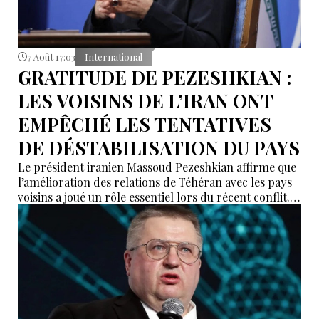
7 Août 17:03
International
GRATITUDE DE PEZESHKIAN :
LES VOISINS DE L’IRAN ONT
EMPÊCHÉ LES TENTATIVES
DE DÉSTABILISATION DU PAYS
Le président iranien Massoud Pezeshkian affirme que
l’amélioration des relations de Téhéran avec les pays
voisins a joué un rôle essentiel lors du récent conflit.
Selon lui, les États de la région auraient empêché des
tentatives d’infiltration et de troubles aux frontières
nord-ouest et sud-est de l’Iran.