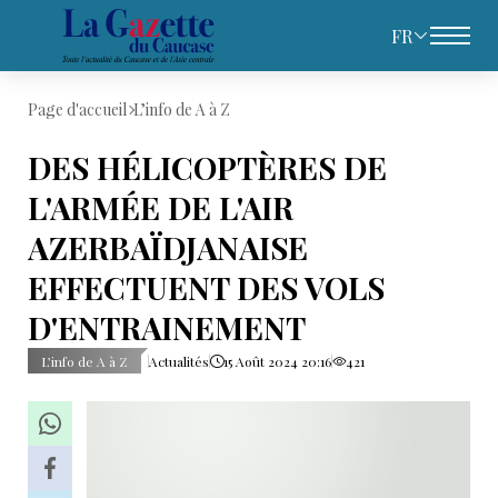
FR
Page d'accueil
L’info de A à Z
DES HÉLICOPTÈRES DE
L'ARMÉE DE L'AIR
AZERBAÏDJANAISE
EFFECTUENT DES VOLS
D'ENTRAINEMENT
L’info de A à Z
Actualités
15 Août 2024 20:16
421