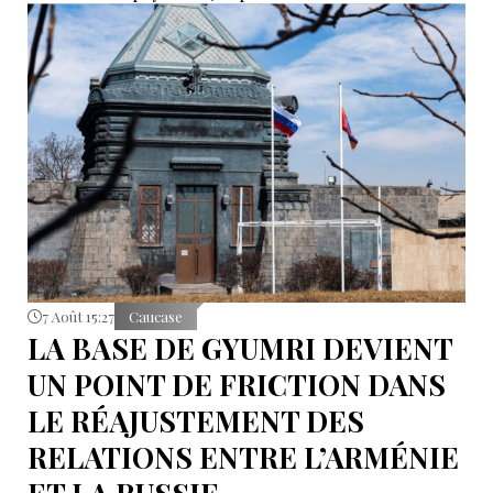
Fédération, Valentina Matvienko, a adressé une mise
en garde à Erevan. Selon elle, si cette pratique se
poursuit, la Russie pourrait recommander à ses
ressortissants de renoncer aux voyages en Arménie.
7 Août 15:27
Caucase
LA BASE DE GYUMRI DEVIENT
UN POINT DE FRICTION DANS
LE RÉAJUSTEMENT DES
RELATIONS ENTRE L’ARMÉNIE