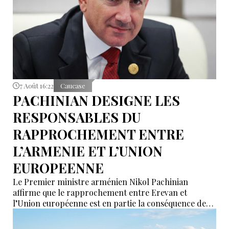
7 Août 16:22
Caucase
PACHINIAN DESIGNE LES
RESPONSABLES DU
RAPPROCHEMENT ENTRE
L’ARMENIE ET L’UNION
EUROPEENNE
Le Premier ministre arménien Nikol Pachinian
affirme que le rapprochement entre Erevan et
l’Union européenne est en partie la conséquence des
déclarations de certains partenaires de l’Union
économique eurasiatique (UEEA), qui auraient affirmé