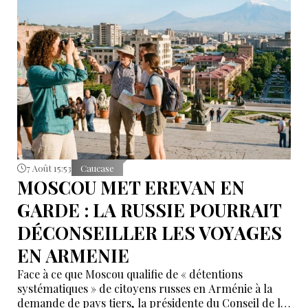
que l’Arménie « n’était nécessaire à personne ». Selon
lui, ces propos ont poussé Erevan à rechercher de
nouvelles alternatives économiques et diplomatiques.
7 Août 15:53
Caucase
MOSCOU MET EREVAN EN
GARDE : LA RUSSIE POURRAIT
DÉCONSEILLER LES VOYAGES
EN ARMENIE
Face à ce que Moscou qualifie de « détentions
systématiques » de citoyens russes en Arménie à la
demande de pays tiers, la présidente du Conseil de la