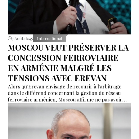
7 Août 16:45
International
MOSCOU VEUT PRÉSERVER LA
CONCESSION FERROVIAIRE
EN ARMÉNIE MALGRÉ LES
TENSIONS AVEC EREVAN
Alors qu’Erevan envisage de recourir à l’arbitrage
dans le différend concernant la gestion du réseau
ferroviaire arménien, Moscou affirme ne pas avoir
reçu de demande officielle visant à mettre fin à la
concession du « Chemin de fer du Caucase du Sud ».
Le vice-Premier ministre russe Alexeï Overchouk
défend la poursuite de la concession et appelle au
dialogue.