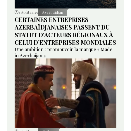
3 Août 14:29
Azerbaïdjan
CERTAINES ENTREPRISES
AZERBAÏDJANAISES PASSENT DU
STATUT D’ACTEURS RÉGIONAUX À
CELUI D’ENTREPRISES MONDIALES
Une ambition : promouvoir la marque « Made
in Azerbaijan »